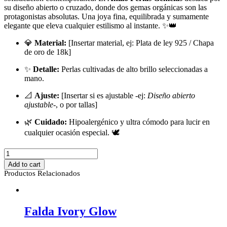
su diseño abierto o cruzado, donde dos gemas orgánicas son las
protagonistas absolutas. Una joya fina, equilibrada y sumamente
elegante que eleva cualquier estilismo al instante. ✨👑
💎
Material:
[Insertar material, ej: Plata de ley 925 / Chapa
de oro de 18k]
✨
Detalle:
Perlas cultivadas de alto brillo seleccionadas a
mano.
📐
Ajuste:
[Insertar si es ajustable -ej:
Diseño abierto
ajustable
-, o por tallas]
🌿
Cuidado:
Hipoalergénico y ultra cómodo para lucir en
cualquier ocasión especial. 🕊️
Anillo
Perlas
Add to cart
Gemelas
Productos Relacionados
quantity
Falda Ivory Glow