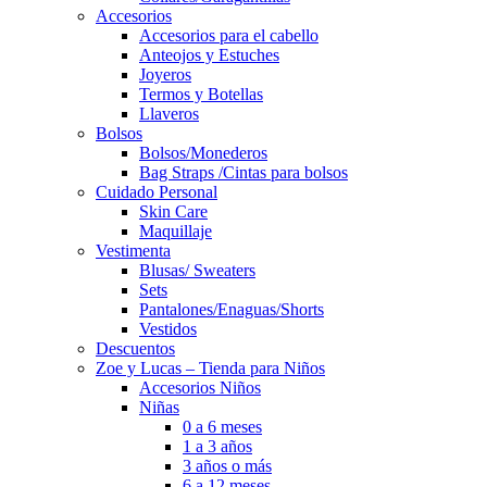
Accesorios
Accesorios para el cabello
Anteojos y Estuches
Joyeros
Termos y Botellas
Llaveros
Bolsos
Bolsos/Monederos
Bag Straps /Cintas para bolsos
Cuidado Personal
Skin Care
Maquillaje
Vestimenta
Blusas/ Sweaters
Sets
Pantalones/Enaguas/Shorts
Vestidos
Descuentos
Zoe y Lucas – Tienda para Niños
Accesorios Niños
Niñas
0 a 6 meses
1 a 3 años
3 años o más
6 a 12 meses