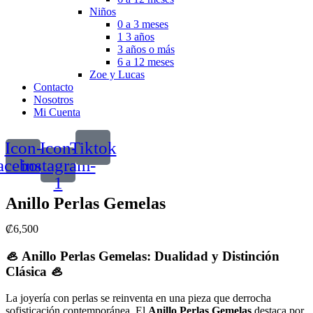
Niños
0 a 3 meses
1 3 años
3 años o más
6 a 12 meses
Zoe y Lucas
Contacto
Nosotros
Mi Cuenta
Icon-
Icon-
Tiktok
acebook
instagram-
1
Anillo Perlas Gemelas
₡
6,500
🦪 Anillo Perlas Gemelas: Dualidad y Distinción
Clásica 🦪
La joyería con perlas se reinventa en una pieza que derrocha
sofisticación contemporánea. El
Anillo Perlas Gemelas
destaca por