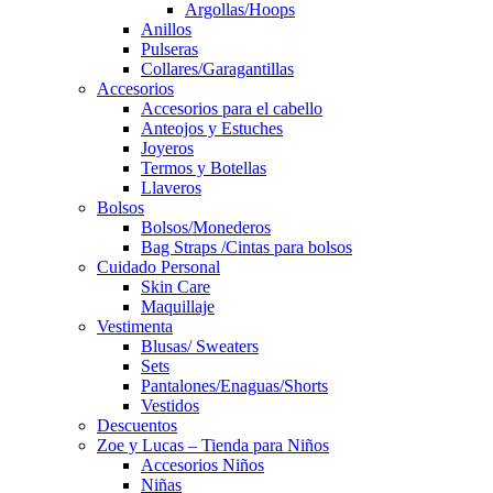
Argollas/Hoops
Anillos
Pulseras
Collares/Garagantillas
Accesorios
Accesorios para el cabello
Anteojos y Estuches
Joyeros
Termos y Botellas
Llaveros
Bolsos
Bolsos/Monederos
Bag Straps /Cintas para bolsos
Cuidado Personal
Skin Care
Maquillaje
Vestimenta
Blusas/ Sweaters
Sets
Pantalones/Enaguas/Shorts
Vestidos
Descuentos
Zoe y Lucas – Tienda para Niños
Accesorios Niños
Niñas