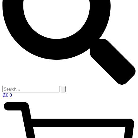
₡
0
0