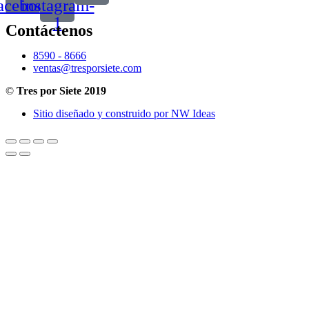
acebook
instagram-
1
Contáctenos
8590 - 8666
ventas@tresporsiete.com
©
Tres por Siete 2019
Sitio diseñado y construido por NW Ideas