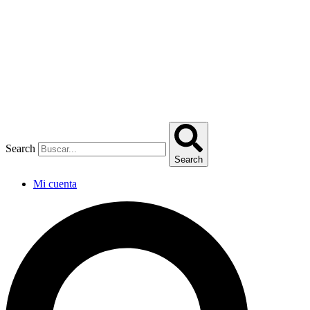
Omitir
e
ir
al
contenido
Search
Search
Mi cuenta