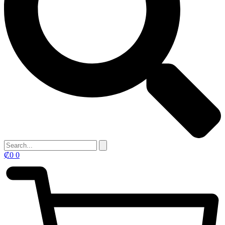
₡
0
0