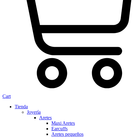
Cart
Tienda
Joyería
Aretes
Maxi Aretes
Earcuffs
Aretes pequeños