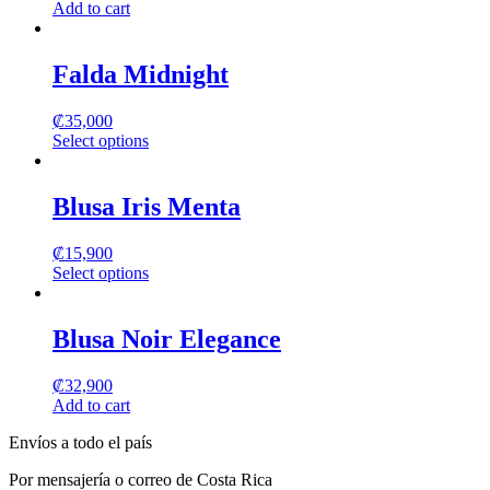
Add to cart
Falda Midnight
₡
35,000
Select options
This
product
has
Blusa Iris Menta
multiple
variants.
₡
15,900
The
Select options
options
This
may
product
be
has
Blusa Noir Elegance
chosen
multiple
on
variants.
the
₡
32,900
The
product
Add to cart
options
page
may
Envíos a todo el país
be
chosen
Por mensajería o correo de Costa Rica
on