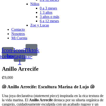
Niños
0 a 3 meses
1 3 años
3 años o más
6 a 12 meses
Zoe y Lucas
Contacto
Nosotros
Mi Cuenta
Icon-
Icon-
Tiktok
acebook
instagram-
1
Anillo Arrecife
₡
9,000
🐚 Anillo Arrecife: Escultura Marina de Lujo 🐚
Una joya declarativa (
statement piece
) inspirada en la rica textura de
la vida marina. El
Anillo Arrecife
destaca por su silueta orgánica de
cangrejo, cuidadosamente esculpida con un acabado rugoso y un