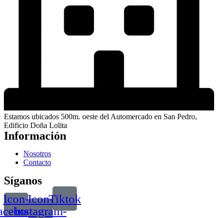
Estamos ubicados 500m. oeste del Automercado en San Pedro,
Edificio Doña Lolita
Información
Nosotros
Contacto
Síganos
Icon-
Icon-
Tiktok
acebook
instagram-