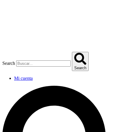
Omitir
e
ir
al
contenido
Search
Search
Mi cuenta