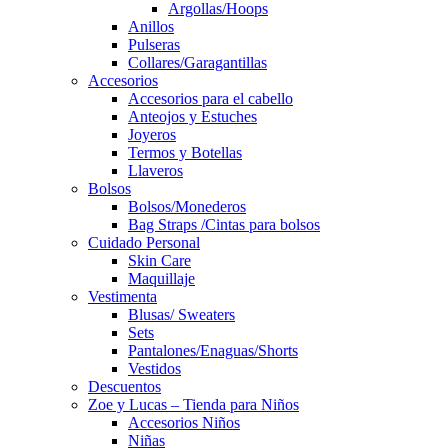
Argollas/Hoops
Anillos
Pulseras
Collares/Garagantillas
Accesorios
Accesorios para el cabello
Anteojos y Estuches
Joyeros
Termos y Botellas
Llaveros
Bolsos
Bolsos/Monederos
Bag Straps /Cintas para bolsos
Cuidado Personal
Skin Care
Maquillaje
Vestimenta
Blusas/ Sweaters
Sets
Pantalones/Enaguas/Shorts
Vestidos
Descuentos
Zoe y Lucas – Tienda para Niños
Accesorios Niños
Niñas