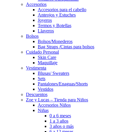
Accesorios
Accesorios para el cabello
Anteojos y Estuches
Joyeros
Termos y Botellas
Llaveros
Bolsos
Bolsos/Monederos
Bag Straps /Cintas para bolsos
Cuidado Personal
Skin Care
Maquillaje
Vestimenta
Blusas/ Sweaters
Sets
Pantalones/Enaguas/Shorts
Vestidos
Descuentos
Zoe y Lucas – Tienda para Niños
Accesorios Niños
Niñas
0 a 6 meses
1 a 3 años
3 años o más
6 a 12 meses