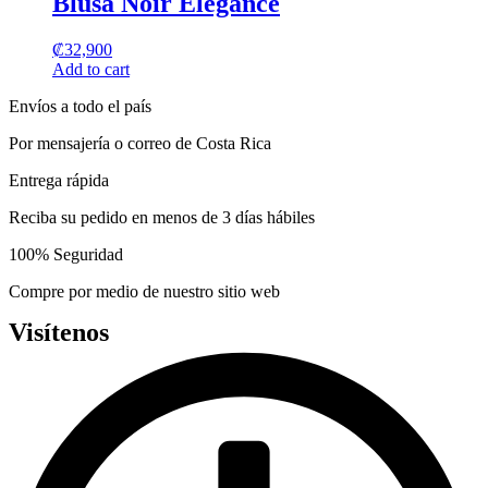
Blusa Noir Elegance
chosen
multiple
on
variants.
the
₡
32,900
The
product
Add to cart
options
page
may
Envíos a todo el país
be
chosen
Por mensajería o correo de Costa Rica
on
the
Entrega rápida
product
page
Reciba su pedido en menos de 3 días hábiles
100% Seguridad
Compre por medio de nuestro sitio web
Visítenos