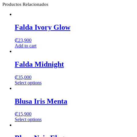
Productos Relacionados
Falda Ivory Glow
₡
23,900
Add to cart
Falda Midnight
₡
35,000
Select options
This
product
has
Blusa Iris Menta
multiple
variants.
₡
15,900
The
Select options
options
This
may
product
be
has