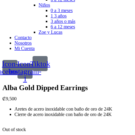
Niños
0 a 3 meses
1 3 años
3 años o más
6 a 12 meses
Zoe y Lucas
Contacto
Nosotros
Mi Cuenta
Icon-
Icon-
Tiktok
acebook
instagram-
1
Alba Gold Dipped Earrings
₡
9,500
Aretes de acero inoxidable con baño de oro de 24K
Cierre de acero inoxidable con baño de oro de 24K
Out of stock