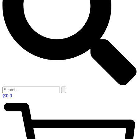
₡
0
0