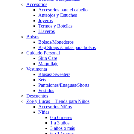
Accesorios
Accesorios para el cabello
Anteojos y Estuches
Joyeros
Termos y Botellas
Llaveros
Bolsos
Bolsos/Monederos
Bag Straps /Cintas para bolsos
Cuidado Personal
Skin Care
Maquillaje
Vestimenta
Blusas/ Sweaters
Sets
Pantalones/Enaguas/Shorts
Vestidos
Descuentos
Zoe y Lucas – Tienda para Niños
Accesorios Niños
Niñas
0 a 6 meses
1 a 3 años
3 años o más
6 a 12 meses