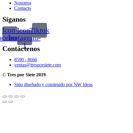
Nosotros
Contacto
Síganos
Icon-
Icon-
Tiktok
acebook
instagram-
1
Contáctenos
8590 - 8666
ventas@tresporsiete.com
©
Tres por Siete 2019
Sitio diseñado y construido por NW Ideas