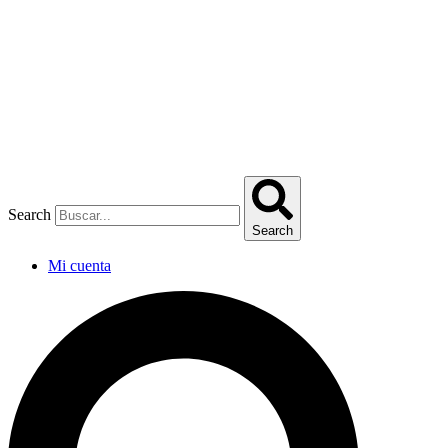
Omitir
e
ir
al
contenido
Search
Search
Mi cuenta