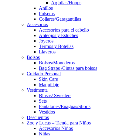
Argollas/Hoops
Anillos
Pulseras
Collares/Garagantillas
Accesorios
Accesorios para el cabello
Anteojos y Estuches
Joyeros
Termos y Botellas
Llaveros
Bolsos
Bolsos/Monederos
Bag Straps /Cintas para bolsos
Cuidado Personal
Skin Care
Maquillaje
Vestimenta
Blusas/ Sweaters
Sets
Pantalones/Enaguas/Shorts
Vestidos
Descuentos
Zoe y Lucas – Tienda para Niños
Accesorios Niños
Niñas