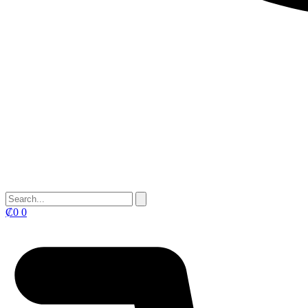
₡
0
0