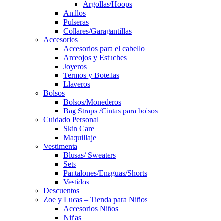
Argollas/Hoops
Anillos
Pulseras
Collares/Garagantillas
Accesorios
Accesorios para el cabello
Anteojos y Estuches
Joyeros
Termos y Botellas
Llaveros
Bolsos
Bolsos/Monederos
Bag Straps /Cintas para bolsos
Cuidado Personal
Skin Care
Maquillaje
Vestimenta
Blusas/ Sweaters
Sets
Pantalones/Enaguas/Shorts
Vestidos
Descuentos
Zoe y Lucas – Tienda para Niños
Accesorios Niños
Niñas