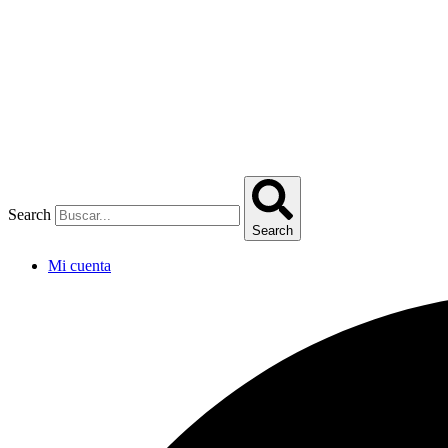
Omitir
e
ir
al
contenido
Search
Search
Mi cuenta