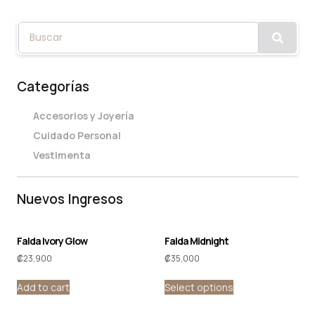
Categorías
Accesorios y Joyería
Cuidado Personal
Vestimenta
Nuevos Ingresos
Falda Ivory Glow
Falda Midnight
₡
23,900
₡
35,000
Add to cart
Select options