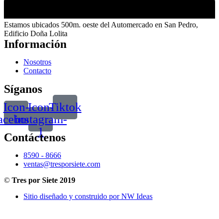
Estamos ubicados 500m. oeste del Automercado en San Pedro,
Edificio Doña Lolita
Información
Nosotros
Contacto
Síganos
Icon-
Icon-
Tiktok
acebook
instagram-
1
Contáctenos
8590 - 8666
ventas@tresporsiete.com
©
Tres por Siete 2019
Sitio diseñado y construido por NW Ideas