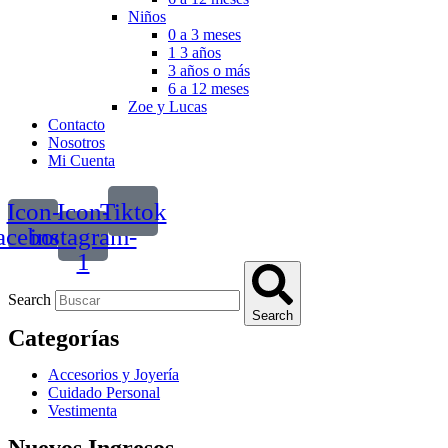
Niños
0 a 3 meses
1 3 años
3 años o más
6 a 12 meses
Zoe y Lucas
Contacto
Nosotros
Mi Cuenta
Icon-
Icon-
Tiktok
acebook
instagram-
1
Search
Search
Categorías
Accesorios y Joyería
Cuidado Personal
Vestimenta