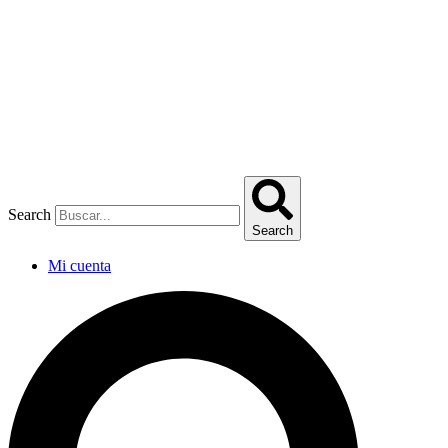
Omitir
e
ir
al
contenido
Search
Search
Mi cuenta