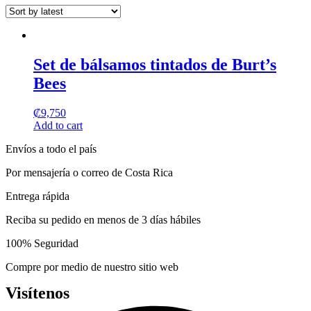
may
page
be
chosen
on
the
Set de bálsamos tintados de Burt’s
product
page
Bees
₡
9,750
Add to cart
Envíos a todo el país
Por mensajería o correo de Costa Rica
Entrega rápida
Reciba su pedido en menos de 3 días hábiles
100% Seguridad
Compre por medio de nuestro sitio web
Visítenos