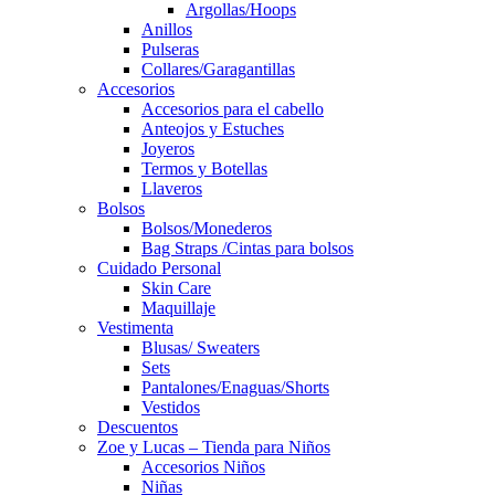
Argollas/Hoops
Anillos
Pulseras
Collares/Garagantillas
Accesorios
Accesorios para el cabello
Anteojos y Estuches
Joyeros
Termos y Botellas
Llaveros
Bolsos
Bolsos/Monederos
Bag Straps /Cintas para bolsos
Cuidado Personal
Skin Care
Maquillaje
Vestimenta
Blusas/ Sweaters
Sets
Pantalones/Enaguas/Shorts
Vestidos
Descuentos
Zoe y Lucas – Tienda para Niños
Accesorios Niños
Niñas