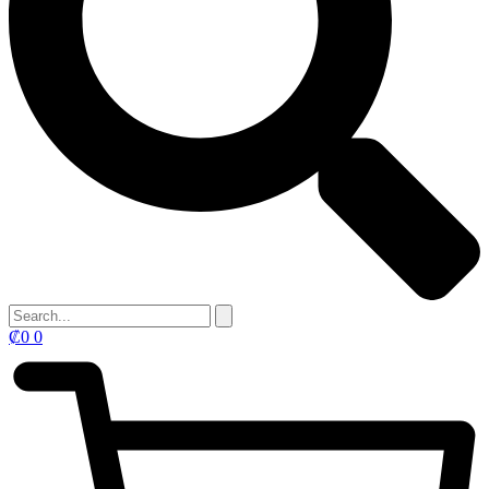
₡
0
0