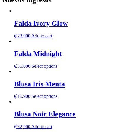
Nuevos Ingresos
Falda Ivory Glow
₡
23,900
Add to cart
Falda Midnight
This
₡
35,000
Select options
product
has
multiple
Blusa Iris Menta
variants.
The
This
₡
15,900
Select options
options
product
may
has
be
multiple
Blusa Noir Elegance
chosen
variants.
on
The
the
₡
32,900
Add to cart
options
product