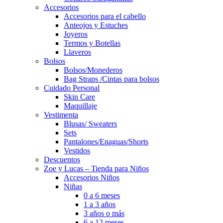
Accesorios
Accesorios para el cabello
Anteojos y Estuches
Joyeros
Termos y Botellas
Llaveros
Bolsos
Bolsos/Monederos
Bag Straps /Cintas para bolsos
Cuidado Personal
Skin Care
Maquillaje
Vestimenta
Blusas/ Sweaters
Sets
Pantalones/Enaguas/Shorts
Vestidos
Descuentos
Zoe y Lucas – Tienda para Niños
Accesorios Niños
Niñas
0 a 6 meses
1 a 3 años
3 años o más
6 a 12 meses