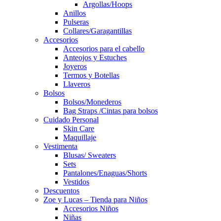
Argollas/Hoops
Anillos
Pulseras
Collares/Garagantillas
Accesorios
Accesorios para el cabello
Anteojos y Estuches
Joyeros
Termos y Botellas
Llaveros
Bolsos
Bolsos/Monederos
Bag Straps /Cintas para bolsos
Cuidado Personal
Skin Care
Maquillaje
Vestimenta
Blusas/ Sweaters
Sets
Pantalones/Enaguas/Shorts
Vestidos
Descuentos
Zoe y Lucas – Tienda para Niños
Accesorios Niños
Niñas