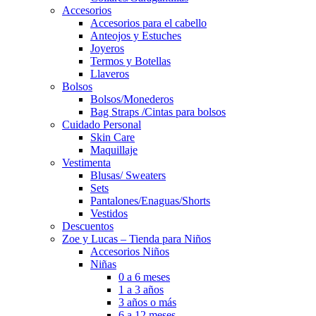
Accesorios
Accesorios para el cabello
Anteojos y Estuches
Joyeros
Termos y Botellas
Llaveros
Bolsos
Bolsos/Monederos
Bag Straps /Cintas para bolsos
Cuidado Personal
Skin Care
Maquillaje
Vestimenta
Blusas/ Sweaters
Sets
Pantalones/Enaguas/Shorts
Vestidos
Descuentos
Zoe y Lucas – Tienda para Niños
Accesorios Niños
Niñas
0 a 6 meses
1 a 3 años
3 años o más
6 a 12 meses