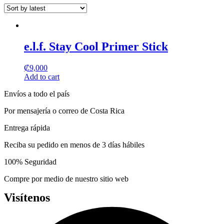
may
page
be
chosen
on
the
e.l.f. Stay Cool Primer Stick
product
page
₡
9,000
Add to cart
Envíos a todo el país
Por mensajería o correo de Costa Rica
Entrega rápida
Reciba su pedido en menos de 3 días hábiles
100% Seguridad
Compre por medio de nuestro sitio web
Visítenos