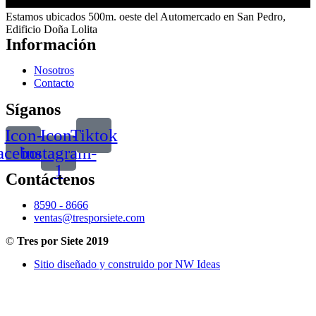
Estamos ubicados 500m. oeste del Automercado en San Pedro,
Edificio Doña Lolita
Información
Nosotros
Contacto
Síganos
Icon-
Icon-
Tiktok
acebook
instagram-
1
Contáctenos
8590 - 8666
ventas@tresporsiete.com
©
Tres por Siete 2019
Sitio diseñado y construido por NW Ideas