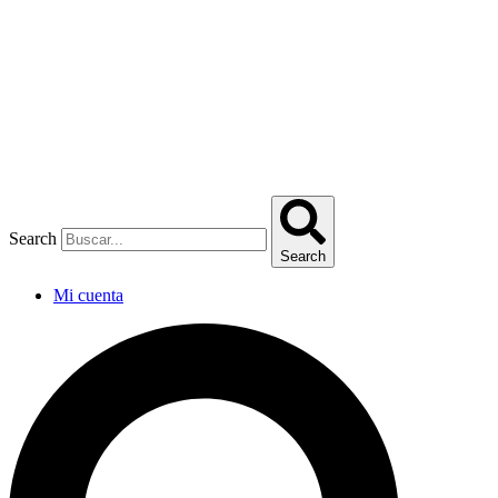
Omitir
e
ir
al
contenido
Search
Search
Mi cuenta