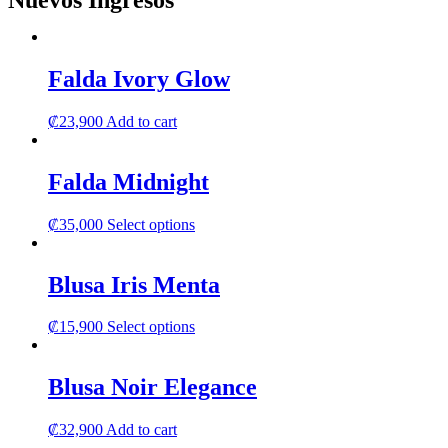
Nuevos Ingresos
Falda Ivory Glow
₡
23,900
Add to cart
Falda Midnight
This
₡
35,000
Select options
product
has
multiple
Blusa Iris Menta
variants.
The
This
₡
15,900
Select options
options
product
may
has
be
multiple
Blusa Noir Elegance
chosen
variants.
on
The
the
₡
32,900
Add to cart
options
product