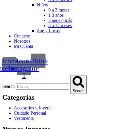
Niños
0 a 3 meses
1 3 años
3 años o más
6 a 12 meses
Zoe y Lucas
Contacto
Nosotros
Mi Cuenta
Icon-
Icon-
Tiktok
acebook
instagram-
1
Search
Search
Categorías
Accesorios y Joyería
Cuidado Personal
Vestimenta