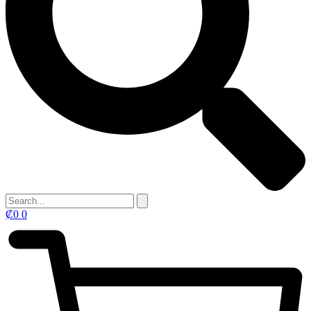
₡
0
0