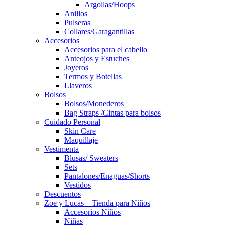
Argollas/Hoops
Anillos
Pulseras
Collares/Garagantillas
Accesorios
Accesorios para el cabello
Anteojos y Estuches
Joyeros
Termos y Botellas
Llaveros
Bolsos
Bolsos/Monederos
Bag Straps /Cintas para bolsos
Cuidado Personal
Skin Care
Maquillaje
Vestimenta
Blusas/ Sweaters
Sets
Pantalones/Enaguas/Shorts
Vestidos
Descuentos
Zoe y Lucas – Tienda para Niños
Accesorios Niños
Niñas