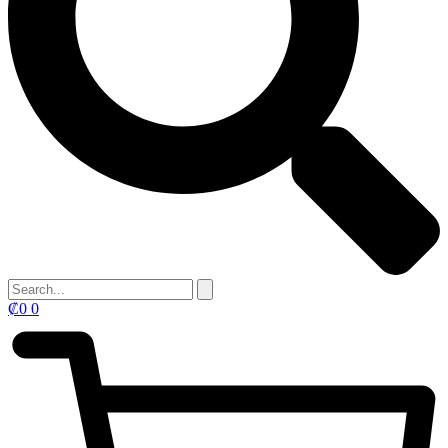
₡
0
0