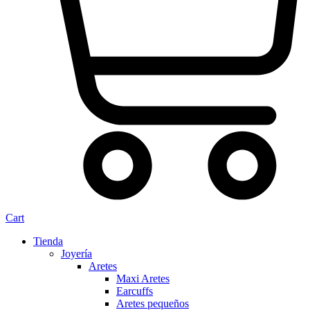
Cart
Tienda
Joyería
Aretes
Maxi Aretes
Earcuffs
Aretes pequeños