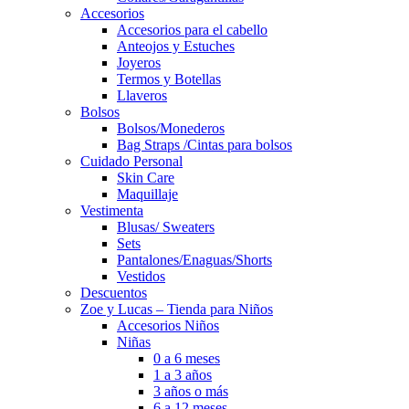
Accesorios
Accesorios para el cabello
Anteojos y Estuches
Joyeros
Termos y Botellas
Llaveros
Bolsos
Bolsos/Monederos
Bag Straps /Cintas para bolsos
Cuidado Personal
Skin Care
Maquillaje
Vestimenta
Blusas/ Sweaters
Sets
Pantalones/Enaguas/Shorts
Vestidos
Descuentos
Zoe y Lucas – Tienda para Niños
Accesorios Niños
Niñas
0 a 6 meses
1 a 3 años
3 años o más
6 a 12 meses