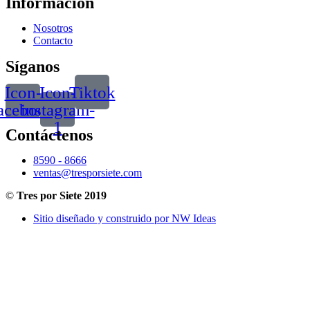
Información
Nosotros
Contacto
Síganos
Icon-
Icon-
Tiktok
acebook
instagram-
1
Contáctenos
8590 - 8666
ventas@tresporsiete.com
©
Tres por Siete 2019
Sitio diseñado y construido por NW Ideas