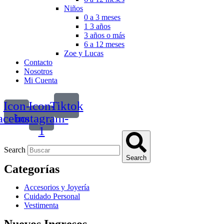
Niños
0 a 3 meses
1 3 años
3 años o más
6 a 12 meses
Zoe y Lucas
Contacto
Nosotros
Mi Cuenta
Icon-
Icon-
Tiktok
acebook
instagram-
1
Search
Search
Categorías
Accesorios y Joyería
Cuidado Personal
Vestimenta