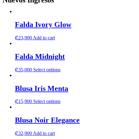
Nuevos Ingresos
Falda Ivory Glow
₡
23,900
Add to cart
Falda Midnight
This
₡
35,000
Select options
product
has
multiple
Blusa Iris Menta
variants.
The
This
₡
15,900
Select options
options
product
may
has
be
multiple
Blusa Noir Elegance
chosen
variants.
on
The
the
₡
32,900
Add to cart
options
product