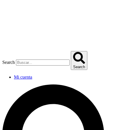
Omitir
e
ir
al
contenido
Search
Search
Mi cuenta