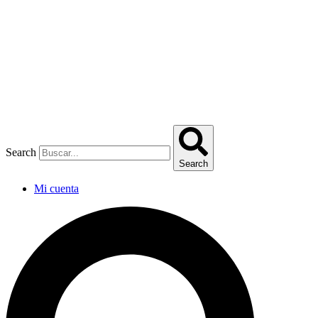
Omitir
e
ir
al
contenido
Search
Search
Mi cuenta