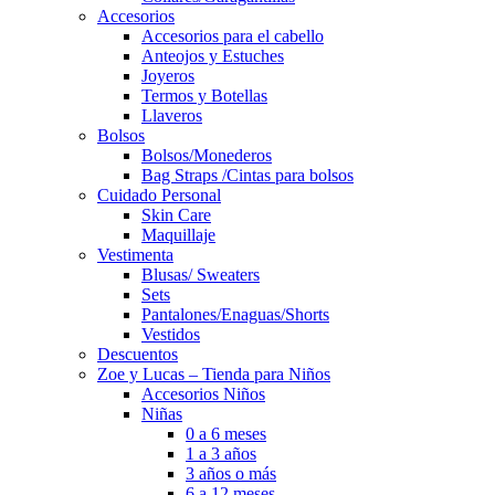
Accesorios
Accesorios para el cabello
Anteojos y Estuches
Joyeros
Termos y Botellas
Llaveros
Bolsos
Bolsos/Monederos
Bag Straps /Cintas para bolsos
Cuidado Personal
Skin Care
Maquillaje
Vestimenta
Blusas/ Sweaters
Sets
Pantalones/Enaguas/Shorts
Vestidos
Descuentos
Zoe y Lucas – Tienda para Niños
Accesorios Niños
Niñas
0 a 6 meses
1 a 3 años
3 años o más
6 a 12 meses