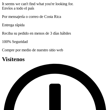
may
page
It seems we can't find what you're looking for.
be
Envíos a todo el país
chosen
on
Por mensajería o correo de Costa Rica
the
product
Entrega rápida
page
Reciba su pedido en menos de 3 días hábiles
100% Seguridad
Compre por medio de nuestro sitio web
Visítenos