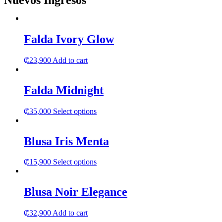
Nuevos Ingresos
Falda Ivory Glow
₡
23,900
Add to cart
Falda Midnight
This
₡
35,000
Select options
product
has
multiple
Blusa Iris Menta
variants.
The
This
₡
15,900
Select options
options
product
may
has
be
multiple
Blusa Noir Elegance
chosen
variants.
on
The
the
₡
32,900
Add to cart
options
product