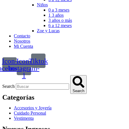
Niños
0 a 3 meses
1 3 años
3 años o más
6 a 12 meses
Zoe y Lucas
Contacto
Nosotros
Mi Cuenta
Icon-
Icon-
Tiktok
acebook
instagram-
1
Search
Search
Categorías
Accesorios y Joyería
Cuidado Personal
Vestimenta