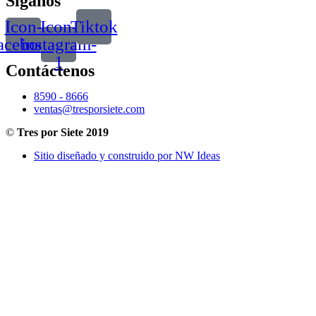
Síganos
Icon-
Icon-
Tiktok
acebook
instagram-
1
Contáctenos
8590 - 8666
ventas@tresporsiete.com
©
Tres por Siete 2019
Sitio diseñado y construido por NW Ideas