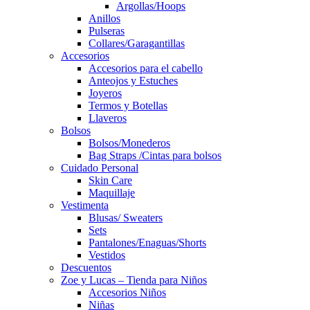
Argollas/Hoops
Anillos
Pulseras
Collares/Garagantillas
Accesorios
Accesorios para el cabello
Anteojos y Estuches
Joyeros
Termos y Botellas
Llaveros
Bolsos
Bolsos/Monederos
Bag Straps /Cintas para bolsos
Cuidado Personal
Skin Care
Maquillaje
Vestimenta
Blusas/ Sweaters
Sets
Pantalones/Enaguas/Shorts
Vestidos
Descuentos
Zoe y Lucas – Tienda para Niños
Accesorios Niños
Niñas