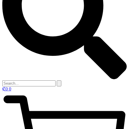
₡
0
0