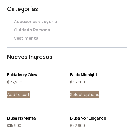
Categorías
Accesorios y Joyería
Cuidado Personal
Vestimenta
Nuevos Ingresos
Falda Ivory Glow
Falda Midnight
₡
23,900
₡
35,000
Add to cart
Select options
Blusa Iris Menta
Blusa Noir Elegance
₡
15,900
₡
32,900