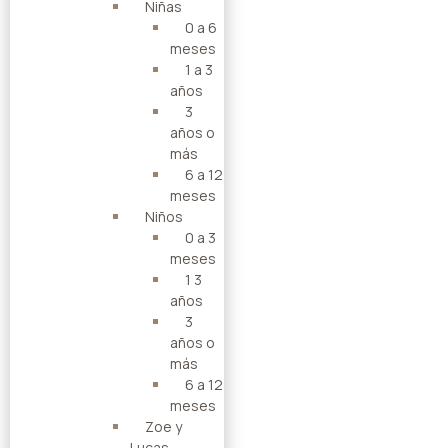
Niñas
0 a 6
meses
1 a 3
años
3
años o
más
6 a 12
meses
Niños
0 a 3
meses
1 3
años
3
años o
más
6 a 12
meses
Zoe y
Lucas