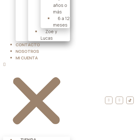
años o
más
6 a 12
meses
Zoe y
Lucas
CONTACTO
NOSOTROS
MI CUENTA
TIENDA