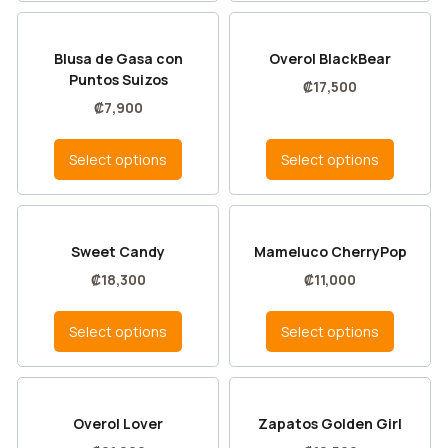
Blusa de Gasa con
Overol BlackBear
Puntos Suizos
₡
17,500
₡
7,900
Select options
Select options
Sweet Candy
Mameluco CherryPop
₡
18,300
₡
11,000
Select options
Select options
Overol Lover
Zapatos Golden Girl