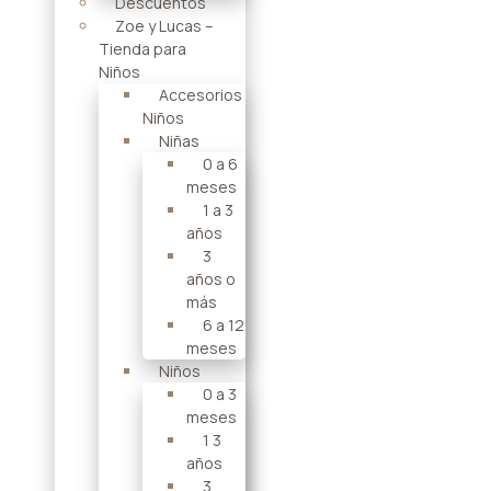
Descuentos
Zoe y Lucas –
Tienda para
Niños
Accesorios
Niños
Niñas
0 a 6
meses
1 a 3
años
3
años o
más
6 a 12
meses
Niños
0 a 3
meses
1 3
años
3