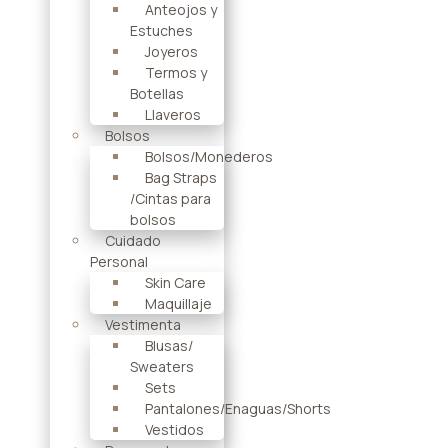
Anteojos y
Estuches
Joyeros
Termos y
Botellas
Llaveros
Bolsos
Bolsos/Monederos
Bag Straps
/Cintas para
bolsos
Cuidado
Personal
Skin Care
Maquillaje
Vestimenta
Blusas/
Sweaters
Sets
Pantalones/Enaguas/Shorts
Vestidos