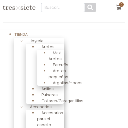
0
TIENDA
Joyería
Aretes
Maxi
Aretes
Earcuffs
Aretes
pequeños
Argollas/Hoops
Anillos
Pulseras
Collares/Garagantillas
Accesorios
Accesorios
para el
cabello