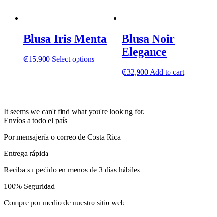
has
multipl
variants
The
Blusa Iris Menta
Blusa Noir
options
may
Elegance
be
This
₡
15,900
Select options
chosen
product
₡
32,900
Add to cart
on
has
the
multiple
product
variants.
page
The
options
It seems we can't find what you're looking for.
may
Envíos a todo el país
be
Por mensajería o correo de Costa Rica
chosen
on
Entrega rápida
the
product
Reciba su pedido en menos de 3 días hábiles
page
100% Seguridad
Compre por medio de nuestro sitio web