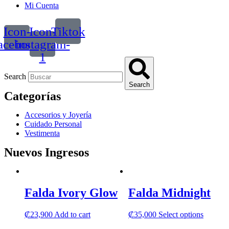
Mi Cuenta
Icon-
Icon-
Tiktok
acebook
instagram-
1
Search
Search
Categorías
Accesorios y Joyería
Cuidado Personal
Vestimenta
Nuevos Ingresos
Falda Ivory Glow
Falda Midnight
This
₡
23,900
Add to cart
₡
35,000
Select options
product