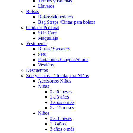
Termos y Botellas
Llaveros
Bolsos
Bolsos/Monederos
Bag Straps /Cintas para bolsos
Cuidado Personal
Skin Care
Maquillaje
Vestimenta
Blusas/ Sweaters
Sets
Pantalones/Enaguas/Shorts
Vestidos
Descuentos
Zoe y Lucas – Tienda para Niños
Accesorios Niños
Niñas
0 a 6 meses
1 a 3 años
3 años o más
6 a 12 meses
Niños
0 a 3 meses
1 3 años
3 años o más