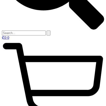
₡
0
0