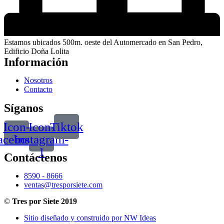
Estamos ubicados 500m. oeste del Automercado en San Pedro,
Edificio Doña Lolita
Información
Nosotros
Contacto
Síganos
Icon-
Icon-
Tiktok
acebook
instagram-
1
Contáctenos
8590 - 8666
ventas@tresporsiete.com
©
Tres por Siete 2019
Sitio diseñado y construido por NW Ideas