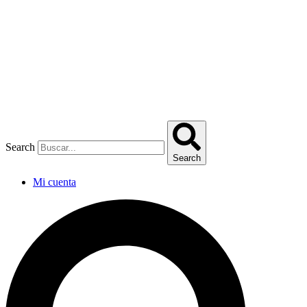
Omitir
e
ir
al
contenido
Search
Search
Mi cuenta