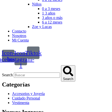
Niños
0 a 3 meses
1 3 años
3 años o más
6 a 12 meses
Zoe y Lucas
Contacto
Nosotros
Mi Cuenta
Icon-
Icon-
Tiktok
acebook
instagram-
1
Search
Search
Categorías
Accesorios y Joyería
Cuidado Personal
Vestimenta