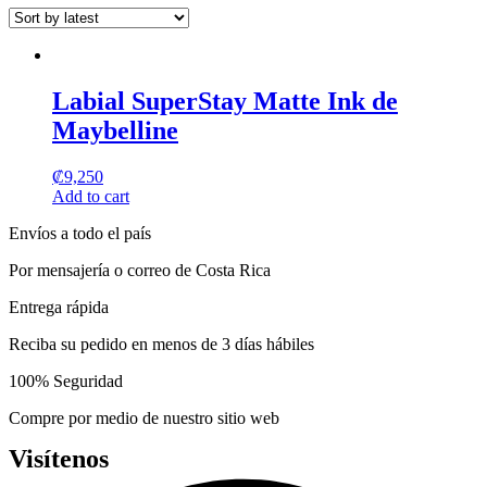
may
page
be
chosen
on
the
Labial SuperStay Matte Ink de
product
page
Maybelline
₡
9,250
Add to cart
Envíos a todo el país
Por mensajería o correo de Costa Rica
Entrega rápida
Reciba su pedido en menos de 3 días hábiles
100% Seguridad
Compre por medio de nuestro sitio web
Visítenos