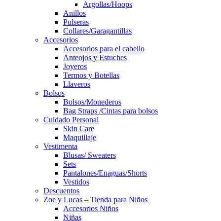
Argollas/Hoops
Anillos
Pulseras
Collares/Garagantillas
Accesorios
Accesorios para el cabello
Anteojos y Estuches
Joyeros
Termos y Botellas
Llaveros
Bolsos
Bolsos/Monederos
Bag Straps /Cintas para bolsos
Cuidado Personal
Skin Care
Maquillaje
Vestimenta
Blusas/ Sweaters
Sets
Pantalones/Enaguas/Shorts
Vestidos
Descuentos
Zoe y Lucas – Tienda para Niños
Accesorios Niños
Niñas