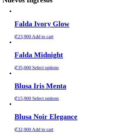
Nuevos Ingresos
Falda Ivory Glow
₡
23,900
Add to cart
Falda Midnight
This
₡
35,000
Select options
product
has
multiple
Blusa Iris Menta
variants.
The
This
₡
15,900
Select options
options
product
may
has
be
multiple
Blusa Noir Elegance
chosen
variants.
on
The
the
₡
32,900
Add to cart
options
product