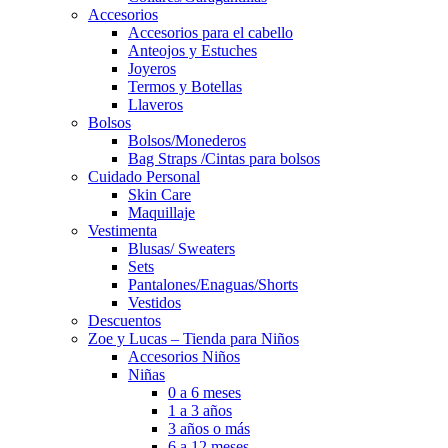
Accesorios
Accesorios para el cabello
Anteojos y Estuches
Joyeros
Termos y Botellas
Llaveros
Bolsos
Bolsos/Monederos
Bag Straps /Cintas para bolsos
Cuidado Personal
Skin Care
Maquillaje
Vestimenta
Blusas/ Sweaters
Sets
Pantalones/Enaguas/Shorts
Vestidos
Descuentos
Zoe y Lucas – Tienda para Niños
Accesorios Niños
Niñas
0 a 6 meses
1 a 3 años
3 años o más
6 a 12 meses