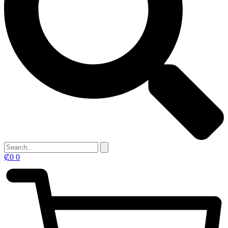
₡
0
0