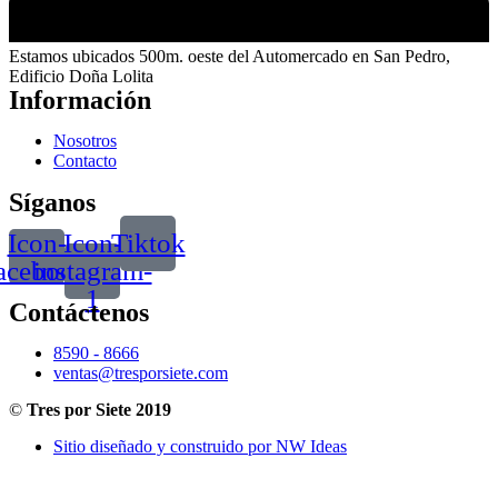
Estamos ubicados 500m. oeste del Automercado en San Pedro,
Edificio Doña Lolita
Información
Nosotros
Contacto
Síganos
Icon-
Icon-
Tiktok
acebook
instagram-
1
Contáctenos
8590 - 8666
ventas@tresporsiete.com
©
Tres por Siete 2019
Sitio diseñado y construido por NW Ideas