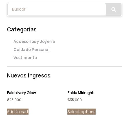
Categorías
Accesorios y Joyería
Cuidado Personal
Vestimenta
Nuevos Ingresos
Falda Ivory Glow
Falda Midnight
₡
23,900
₡
35,000
Add to cart
Select options