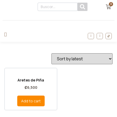
0
Aretes de Piña
₡
6,500
Add to cart