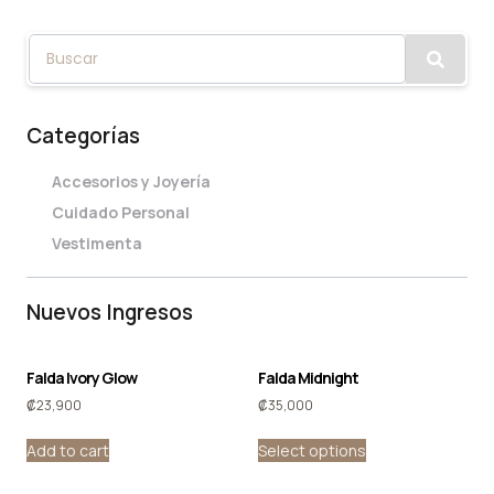
Categorías
Accesorios y Joyería
Cuidado Personal
Vestimenta
Nuevos Ingresos
Falda Ivory Glow
Falda Midnight
₡
23,900
₡
35,000
Add to cart
Select options