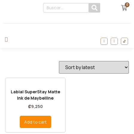
0
Labial SuperStay Matte
Ink de Maybelline
₡
9,250
Add to cart