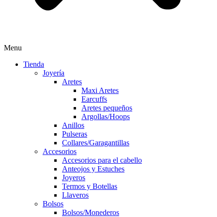
Menu
Tienda
Joyería
Aretes
Maxi Aretes
Earcuffs
Aretes pequeños
Argollas/Hoops
Anillos
Pulseras
Collares/Garagantillas
Accesorios
Accesorios para el cabello
Anteojos y Estuches
Joyeros
Termos y Botellas
Llaveros
Bolsos
Bolsos/Monederos