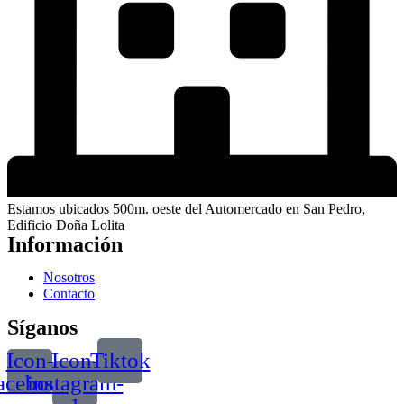
Estamos ubicados 500m. oeste del Automercado en San Pedro,
Edificio Doña Lolita
Información
Nosotros
Contacto
Síganos
Icon-
Icon-
Tiktok
acebook
instagram-