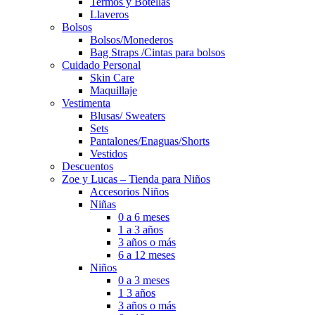
Termos y Botellas
Llaveros
Bolsos
Bolsos/Monederos
Bag Straps /Cintas para bolsos
Cuidado Personal
Skin Care
Maquillaje
Vestimenta
Blusas/ Sweaters
Sets
Pantalones/Enaguas/Shorts
Vestidos
Descuentos
Zoe y Lucas – Tienda para Niños
Accesorios Niños
Niñas
0 a 6 meses
1 a 3 años
3 años o más
6 a 12 meses
Niños
0 a 3 meses
1 3 años
3 años o más