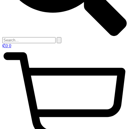
₡
0
0