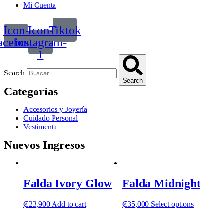
Mi Cuenta
Icon-
Icon-
Tiktok
acebook
instagram-
1
Search
Search
Categorías
Accesorios y Joyería
Cuidado Personal
Vestimenta
Nuevos Ingresos
Falda Ivory Glow
Falda Midnight
This
₡
23,900
Add to cart
₡
35,000
Select options
product