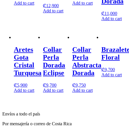
Dorada
Add to cart
Add to cart
₡
12,900
Add to cart
₡
11,000
Add to cart
Aretes
Collar
Collar
Brazalet
Gota
Perla
Perla
Floral
Cristal
Dorada
Abstracta
₡
9,700
Turquesa
Eclipse
Dorada
Add to cart
₡
5,900
₡
9,700
₡
9,750
Add to cart
Add to cart
Add to cart
Envíos a todo el país
Por mensajería o correo de Costa Rica