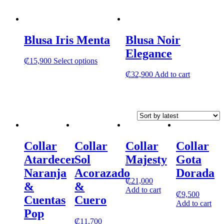
has
multipl
variants
The
Blusa Iris Menta
Blusa Noir
options
may
Elegance
be
This
₡
15,900
Select options
chosen
product
₡
32,900
Add to cart
on
has
the
multiple
product
variants.
page
The
options
may
be
chosen
Collar
Collar
Collar
Collar
on
Atardecer
Sol
Majesty
Gota
the
product
Naranja
Acorazado
Dorada
page
₡
21,000
&
&
Add to cart
₡
9,500
Cuentas
Cuero
Add to cart
Pop
₡
11,700