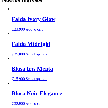
Nuevos Ingresos
Falda Ivory Glow
₡
23,900
Add to cart
Falda Midnight
This
₡
35,000
Select options
product
has
multiple
Blusa Iris Menta
variants.
The
This
₡
15,900
Select options
options
product
may
has
be
multiple
Blusa Noir Elegance
chosen
variants.
on
The
the
₡
32,900
Add to cart
options
product