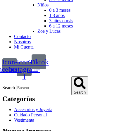
Niños
0 a 3 meses
1 3 años
3 años o más
6 a 12 meses
Zoe y Lucas
Contacto
Nosotros
Mi Cuenta
Icon-
Icon-
Tiktok
acebook
instagram-
1
Search
Search
Categorías
Accesorios y Joyería
Cuidado Personal
Vestimenta