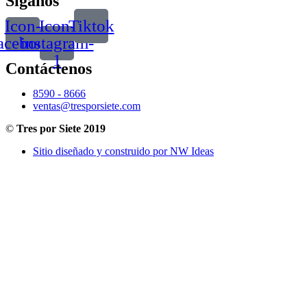
Síganos
Icon-
Icon-
Tiktok
acebook
instagram-
1
Contáctenos
8590 - 8666
ventas@tresporsiete.com
©
Tres por Siete 2019
Sitio diseñado y construido por NW Ideas