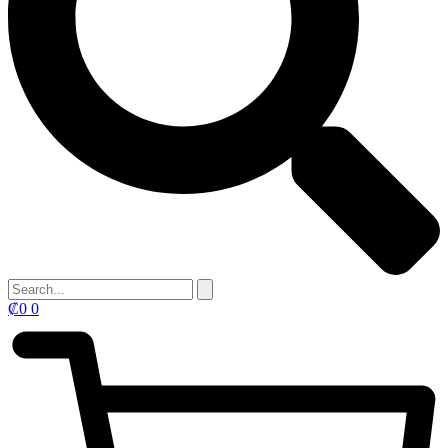
₡
0
0