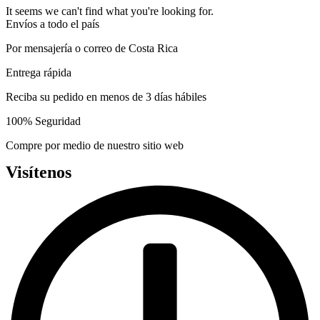
may
page
It seems we can't find what you're looking for.
be
Envíos a todo el país
chosen
on
Por mensajería o correo de Costa Rica
the
product
Entrega rápida
page
Reciba su pedido en menos de 3 días hábiles
100% Seguridad
Compre por medio de nuestro sitio web
Visítenos