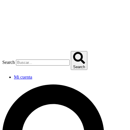
Omitir
e
ir
al
contenido
Search
Search
Mi cuenta