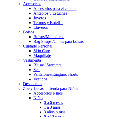
Accesorios
Accesorios para el cabello
Anteojos y Estuches
Joyeros
Termos y Botellas
Llaveros
Bolsos
Bolsos/Monederos
Bag Straps /Cintas para bolsos
Cuidado Personal
Skin Care
Maquillaje
Vestimenta
Blusas/ Sweaters
Sets
Pantalones/Enaguas/Shorts
Vestidos
Descuentos
Zoe y Lucas – Tienda para Niños
Accesorios Niños
Niñas
0 a 6 meses
1 a 3 años
3 años o más
6 a 12 meses