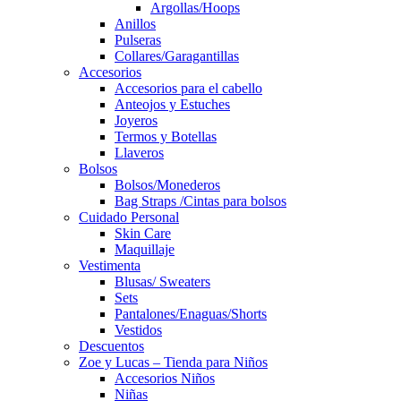
Argollas/Hoops
Anillos
Pulseras
Collares/Garagantillas
Accesorios
Accesorios para el cabello
Anteojos y Estuches
Joyeros
Termos y Botellas
Llaveros
Bolsos
Bolsos/Monederos
Bag Straps /Cintas para bolsos
Cuidado Personal
Skin Care
Maquillaje
Vestimenta
Blusas/ Sweaters
Sets
Pantalones/Enaguas/Shorts
Vestidos
Descuentos
Zoe y Lucas – Tienda para Niños
Accesorios Niños
Niñas