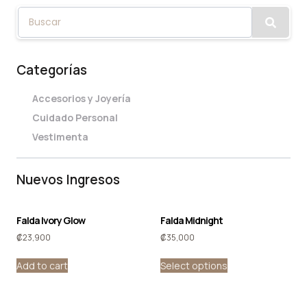
Categorías
Accesorios y Joyería
Cuidado Personal
Vestimenta
Nuevos Ingresos
Falda Ivory Glow
Falda Midnight
₡
23,900
₡
35,000
Add to cart
Select options