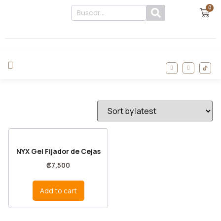
0
NYX Gel Fijador de Cejas
₡
7,500
Add to cart