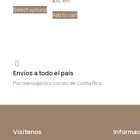
₡
32,900
Select options
Add to cart
Envíos a todo el país
Por mensajería o correo de Costa Rica
Visítenos
Informac