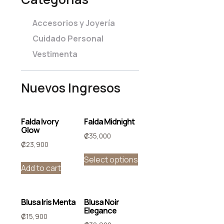
Accesorios y Joyería
Cuidado Personal
Vestimenta
Nuevos Ingresos
Falda Ivory
Falda Midnight
Glow
₡
35,000
₡
23,900
Select options
Add to cart
Blusa Iris Menta
Blusa Noir
Elegance
₡
15,900