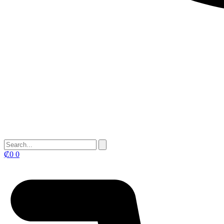
₡
0
0