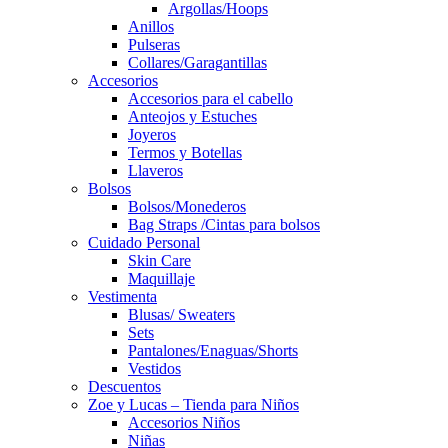
Argollas/Hoops
Anillos
Pulseras
Collares/Garagantillas
Accesorios
Accesorios para el cabello
Anteojos y Estuches
Joyeros
Termos y Botellas
Llaveros
Bolsos
Bolsos/Monederos
Bag Straps /Cintas para bolsos
Cuidado Personal
Skin Care
Maquillaje
Vestimenta
Blusas/ Sweaters
Sets
Pantalones/Enaguas/Shorts
Vestidos
Descuentos
Zoe y Lucas – Tienda para Niños
Accesorios Niños
Niñas