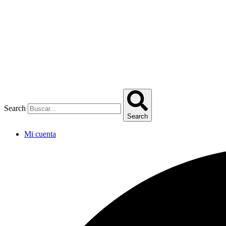
Omitir
e
ir
al
contenido
Search
Search
Mi cuenta