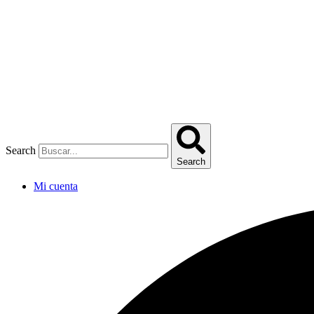
Omitir
e
ir
al
contenido
Search
Search
Mi cuenta