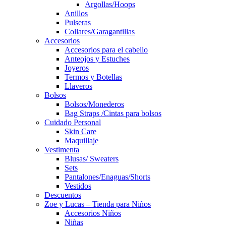
Argollas/Hoops
Anillos
Pulseras
Collares/Garagantillas
Accesorios
Accesorios para el cabello
Anteojos y Estuches
Joyeros
Termos y Botellas
Llaveros
Bolsos
Bolsos/Monederos
Bag Straps /Cintas para bolsos
Cuidado Personal
Skin Care
Maquillaje
Vestimenta
Blusas/ Sweaters
Sets
Pantalones/Enaguas/Shorts
Vestidos
Descuentos
Zoe y Lucas – Tienda para Niños
Accesorios Niños
Niñas