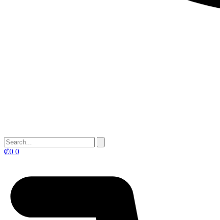
₡
0
0