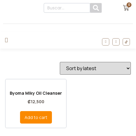
0
Byoma Mlky Oil Cleanser
₡
12,500
Add to cart