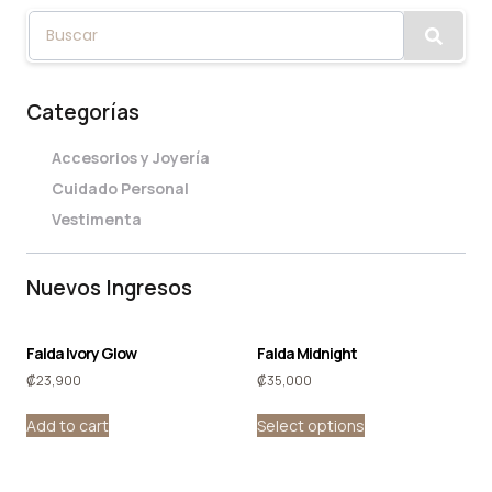
Categorías
Accesorios y Joyería
Cuidado Personal
Vestimenta
Nuevos Ingresos
Falda Ivory Glow
Falda Midnight
₡
23,900
₡
35,000
Add to cart
Select options