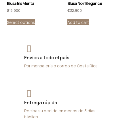
Blusa Iris Menta
Blusa Noir Elegance
₡
15,900
₡
32,900
Select options
Add to cart
Envíos a todo el país
Por mensajería o correo de Costa Rica
Entrega rápida
Reciba su pedido en menos de 3 días
hábiles