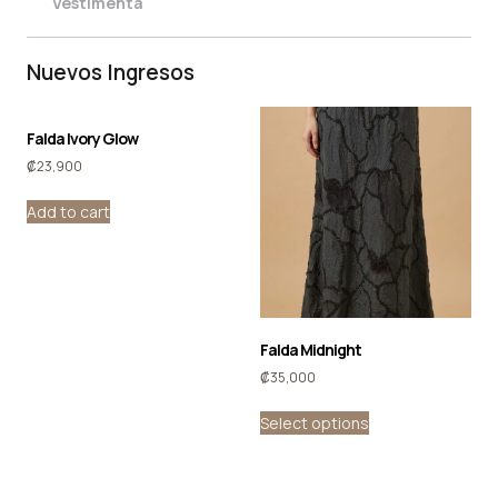
Vestimenta
Nuevos Ingresos
Falda Ivory Glow
₡
23,900
Add to cart
Falda Midnight
₡
35,000
Select options