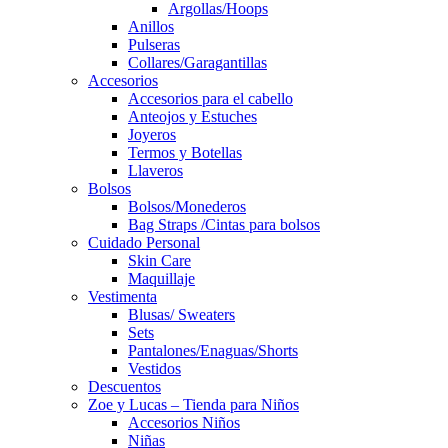
Argollas/Hoops
Anillos
Pulseras
Collares/Garagantillas
Accesorios
Accesorios para el cabello
Anteojos y Estuches
Joyeros
Termos y Botellas
Llaveros
Bolsos
Bolsos/Monederos
Bag Straps /Cintas para bolsos
Cuidado Personal
Skin Care
Maquillaje
Vestimenta
Blusas/ Sweaters
Sets
Pantalones/Enaguas/Shorts
Vestidos
Descuentos
Zoe y Lucas – Tienda para Niños
Accesorios Niños
Niñas