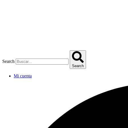
Omitir
e
ir
al
contenido
Search
Search
Mi cuenta