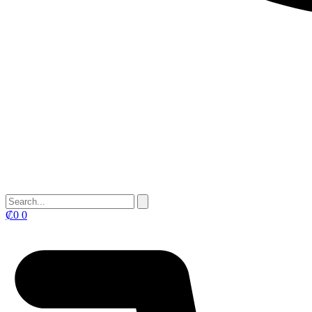
₡
0
0