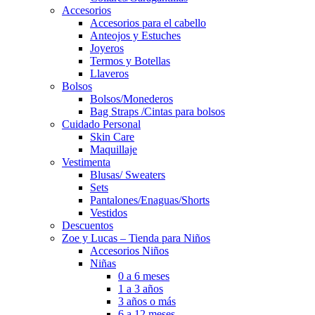
Accesorios
Accesorios para el cabello
Anteojos y Estuches
Joyeros
Termos y Botellas
Llaveros
Bolsos
Bolsos/Monederos
Bag Straps /Cintas para bolsos
Cuidado Personal
Skin Care
Maquillaje
Vestimenta
Blusas/ Sweaters
Sets
Pantalones/Enaguas/Shorts
Vestidos
Descuentos
Zoe y Lucas – Tienda para Niños
Accesorios Niños
Niñas
0 a 6 meses
1 a 3 años
3 años o más
6 a 12 meses