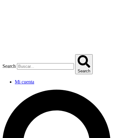
Omitir
e
ir
al
contenido
Search
Search
Mi cuenta