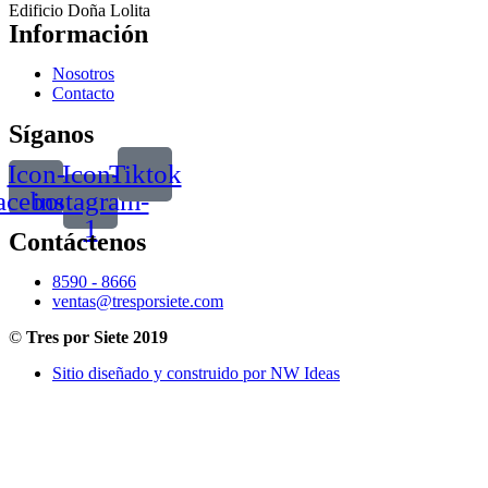
Edificio Doña Lolita
Información
Nosotros
Contacto
Síganos
Icon-
Icon-
Tiktok
acebook
instagram-
1
Contáctenos
8590 - 8666
ventas@tresporsiete.com
©
Tres por Siete 2019
Sitio diseñado y construido por NW Ideas