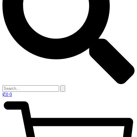
₡
0
0