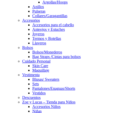
Argollas/Hoops
Anillos
Pulseras
Collares/Garagantillas
Accesorios
Accesorios para el cabello
Anteojos y Estuches
Joyeros
Termos y Botellas
Llaveros
Bolsos
Bolsos/Monederos
Bag Straps /Cintas para bolsos
Cuidado Personal
Skin Care
Maquillaje
Vestimenta
Blusas/ Sweaters
Sets
Pantalones/Enaguas/Shorts
Vestidos
Descuentos
Zoe y Lucas – Tienda para Niños
Accesorios Niños
Niñas