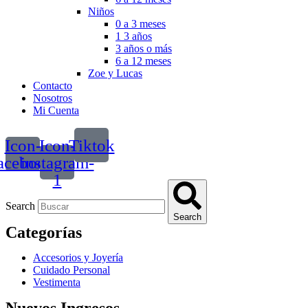
Niños
0 a 3 meses
1 3 años
3 años o más
6 a 12 meses
Zoe y Lucas
Contacto
Nosotros
Mi Cuenta
Icon-
Icon-
Tiktok
acebook
instagram-
1
Search
Search
Categorías
Accesorios y Joyería
Cuidado Personal
Vestimenta