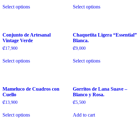
product
Select options
Select options
page
This
This
product
product
has
has
multiple
multiple
variants.
variants.
Conjunto de Artesanal
Chaquetita Ligera “Essential”
The
The
Vintage Verde
Blanca.
options
options
₡
17,900
₡
9,000
may
may
be
be
Select options
Select options
chosen
chosen
This
This
on
on
product
product
the
the
has
has
product
product
multiple
multiple
page
page
variants.
variants.
Mameluco de Cuadros con
Gorritos de Lana Suave –
The
The
Cuello
Blanco y Rosa.
options
options
₡
13,900
₡
5,500
may
may
be
be
Select options
Add to cart
chosen
chosen
This
on
on
product
the
the
has
product
product
multiple
page
page