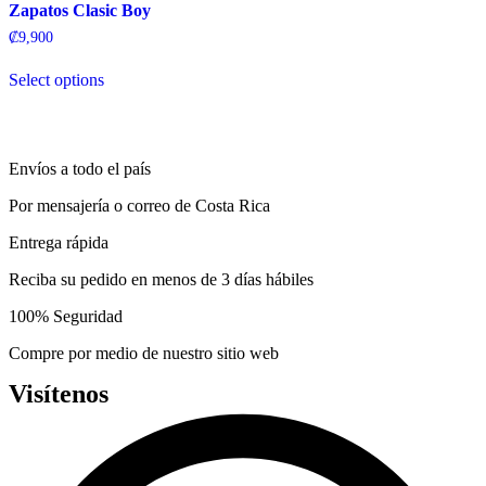
variants.
Zapatos Clasic Boy
The
₡
9,900
options
may
Select options
be
This
chosen
product
on
has
the
multiple
product
Envíos a todo el país
variants.
page
The
Por mensajería o correo de Costa Rica
options
may
Entrega rápida
be
chosen
Reciba su pedido en menos de 3 días hábiles
on
the
100% Seguridad
product
page
Compre por medio de nuestro sitio web
Visítenos