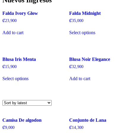
Nuevos Ingresos
Falda Ivory Glow
Falda Midnight
₡
23,900
₡
35,000
This
Add to cart
Select options
product
has
multiple
variants.
The
Blusa Iris Menta
Blusa Noir Elegance
options
may
₡
15,900
₡
32,900
be
This
chosen
Select options
Add to cart
product
on
has
the
multiple
product
variants.
page
The
options
may
be
Camisa De algodon
Conjunto de Lana
chosen
on
₡
9,000
₡
14,300
the