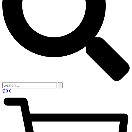
₡
0
0