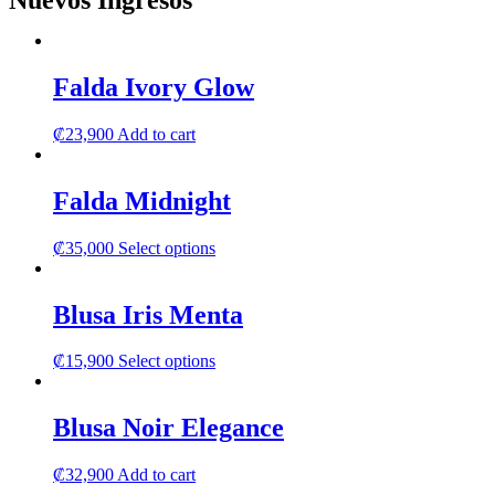
Nuevos Ingresos
Falda Ivory Glow
₡
23,900
Add to cart
Falda Midnight
This
₡
35,000
Select options
product
has
multiple
Blusa Iris Menta
variants.
The
This
₡
15,900
Select options
options
product
may
has
be
multiple
Blusa Noir Elegance
chosen
variants.
on
The
the
₡
32,900
Add to cart
options
product