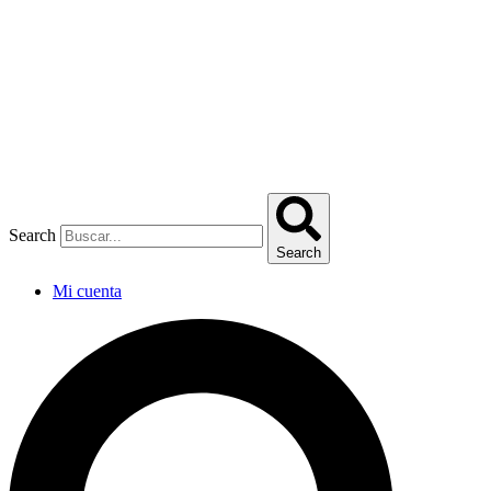
Omitir
e
ir
al
contenido
Search
Search
Mi cuenta