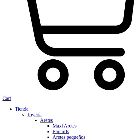
Cart
Tienda
Joyería
Aretes
Maxi Aretes
Earcuffs
Aretes pequeños