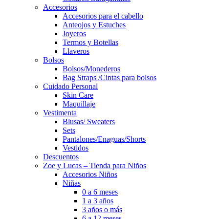
Accesorios
Accesorios para el cabello
Anteojos y Estuches
Joyeros
Termos y Botellas
Llaveros
Bolsos
Bolsos/Monederos
Bag Straps /Cintas para bolsos
Cuidado Personal
Skin Care
Maquillaje
Vestimenta
Blusas/ Sweaters
Sets
Pantalones/Enaguas/Shorts
Vestidos
Descuentos
Zoe y Lucas – Tienda para Niños
Accesorios Niños
Niñas
0 a 6 meses
1 a 3 años
3 años o más
6 a 12 meses