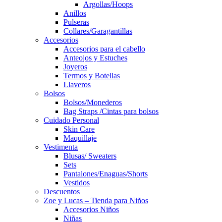
Argollas/Hoops
Anillos
Pulseras
Collares/Garagantillas
Accesorios
Accesorios para el cabello
Anteojos y Estuches
Joyeros
Termos y Botellas
Llaveros
Bolsos
Bolsos/Monederos
Bag Straps /Cintas para bolsos
Cuidado Personal
Skin Care
Maquillaje
Vestimenta
Blusas/ Sweaters
Sets
Pantalones/Enaguas/Shorts
Vestidos
Descuentos
Zoe y Lucas – Tienda para Niños
Accesorios Niños
Niñas