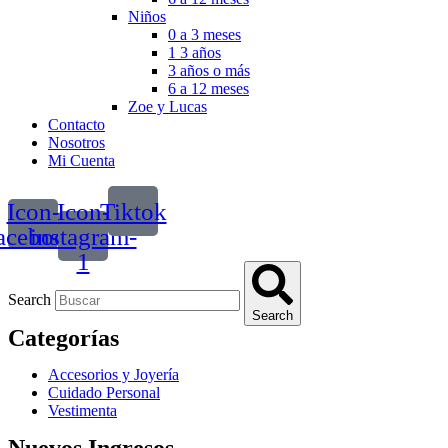
Niños
0 a 3 meses
1 3 años
3 años o más
6 a 12 meses
Zoe y Lucas
Contacto
Nosotros
Mi Cuenta
Icon-
Icon-
Tiktok
acebook
instagram-
1
Search
Search
Categorías
Accesorios y Joyería
Cuidado Personal
Vestimenta