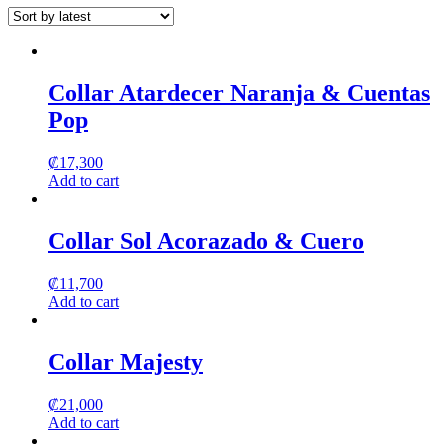
may
page
be
chosen
on
the
Collar Atardecer Naranja & Cuentas
product
page
Pop
₡
17,300
Add to cart
Collar Sol Acorazado & Cuero
₡
11,700
Add to cart
Collar Majesty
₡
21,000
Add to cart