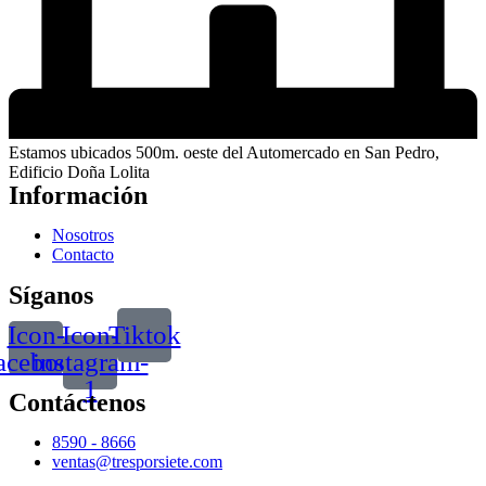
Estamos ubicados 500m. oeste del Automercado en San Pedro,
Edificio Doña Lolita
Información
Nosotros
Contacto
Síganos
Icon-
Icon-
Tiktok
acebook
instagram-
1
Contáctenos
8590 - 8666
ventas@tresporsiete.com