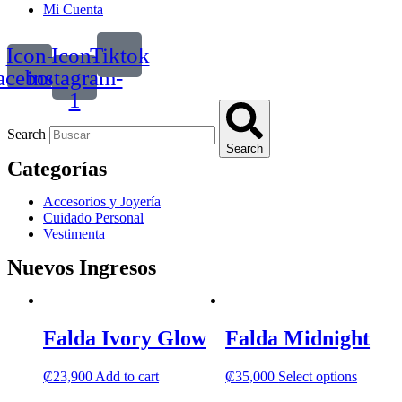
Mi Cuenta
Icon-
Icon-
Tiktok
acebook
instagram-
1
Search
Search
Categorías
Accesorios y Joyería
Cuidado Personal
Vestimenta
Nuevos Ingresos
Falda Ivory Glow
Falda Midnight
This
₡
23,900
Add to cart
₡
35,000
Select options
product