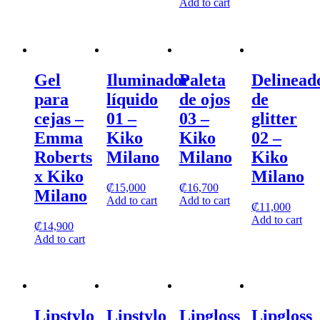
Add to cart
Gel
Iluminador
Paleta
Delinead
para
líquido
de ojos
de
cejas –
01 –
03 –
glitter
Emma
Kiko
Kiko
02 –
Roberts
Milano
Milano
Kiko
x Kiko
Milano
₡
15,000
₡
16,700
Milano
Add to cart
Add to cart
₡
11,000
Add to cart
₡
14,900
Add to cart
Lipstylo
Lipstylo
Lipgloss
Lipgloss