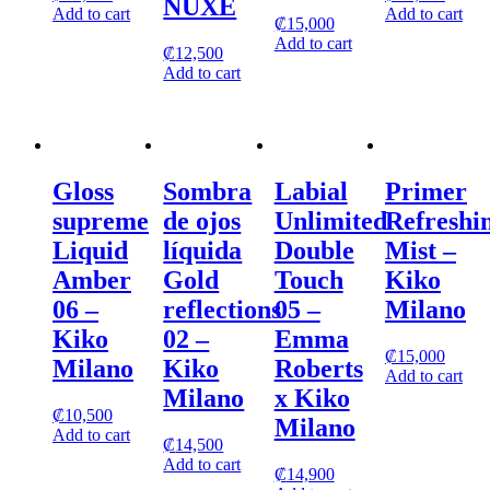
NUXE
Add to cart
Add to cart
₡
15,000
Add to cart
₡
12,500
Add to cart
Gloss
Sombra
Labial
Primer
supreme
de ojos
Unlimited
Refreshi
Liquid
líquida
Double
Mist –
Amber
Gold
Touch
Kiko
06 –
reflections
05 –
Milano
Kiko
02 –
Emma
₡
15,000
Milano
Kiko
Roberts
Add to cart
Milano
x Kiko
₡
10,500
Milano
Add to cart
₡
14,500
Add to cart
₡
14,900