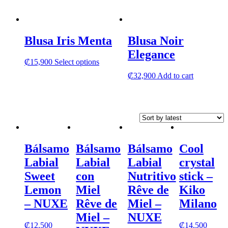
has
multipl
variants
The
Blusa Iris Menta
Blusa Noir
options
may
Elegance
be
This
₡
15,900
Select options
chosen
product
₡
32,900
Add to cart
on
has
the
multiple
product
variants.
page
The
options
may
be
chosen
Bálsamo
Bálsamo
Bálsamo
Cool
on
Labial
Labial
Labial
crystal
the
product
Sweet
con
Nutritivo
stick –
page
Lemon
Miel
Rêve de
Kiko
– NUXE
Rêve de
Miel –
Milano
Miel –
NUXE
₡
12,500
₡
14,500