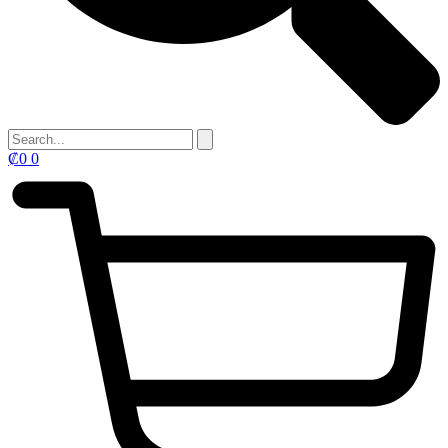
₡
0
0