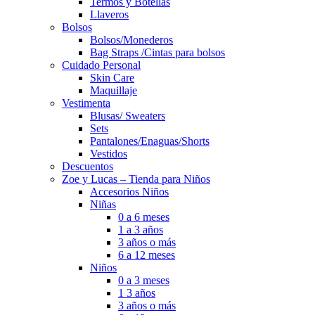
Termos y Botellas
Llaveros
Bolsos
Bolsos/Monederos
Bag Straps /Cintas para bolsos
Cuidado Personal
Skin Care
Maquillaje
Vestimenta
Blusas/ Sweaters
Sets
Pantalones/Enaguas/Shorts
Vestidos
Descuentos
Zoe y Lucas – Tienda para Niños
Accesorios Niños
Niñas
0 a 6 meses
1 a 3 años
3 años o más
6 a 12 meses
Niños
0 a 3 meses
1 3 años
3 años o más