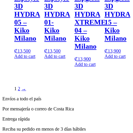
3D
3D
3D
3D
HYDRA
HYDRA
HYDRA
HYDRA
05 –
01-
XTREME
15 –
Kiko
Kiko
04 –
Kiko
Milano
Milano
Kiko
Milano
Milano
₡
13,500
₡
13,500
₡
13,900
Add to cart
Add to cart
Add to cart
₡
13,900
Add to cart
1
2
→
Envíos a todo el país
Por mensajería o correo de Costa Rica
Entrega rápida
Reciba su pedido en menos de 3 días hábiles