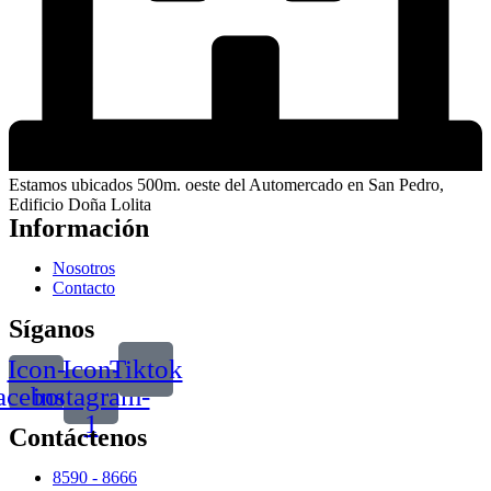
Estamos ubicados 500m. oeste del Automercado en San Pedro,
Edificio Doña Lolita
Información
Nosotros
Contacto
Síganos
Icon-
Icon-
Tiktok
acebook
instagram-
1
Contáctenos
8590 - 8666