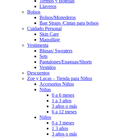
Termos y Botellas
Llaveros
Bolsos
Bolsos/Monederos
Bag Straps /Cintas para bolsos
Cuidado Personal
Skin Care
Maquillaje
Vestimenta
Blusas/ Sweaters
Sets
Pantalones/Enaguas/Shorts
Vestidos
Descuentos
Zoe y Lucas – Tienda para Niños
Accesorios Niños
Niñas
0 a 6 meses
1 a 3 años
3 años o más
6 a 12 meses
Niños
0 a 3 meses
1 3 años
3 años o más