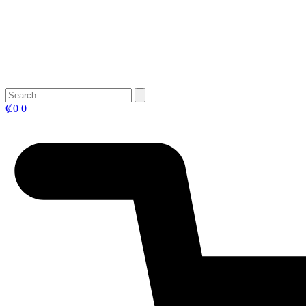
₡
0
0