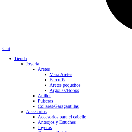
Cart
Tienda
Joyería
Aretes
Maxi Aretes
Earcuffs
Aretes pequeños
Argollas/Hoops
Anillos
Pulseras
Collares/Garagantillas
Accesorios
Accesorios para el cabello
Anteojos y Estuches
Joyeros