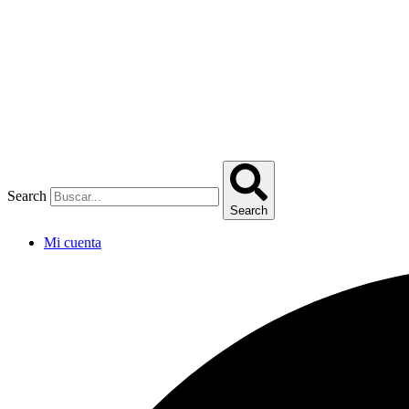
Omitir
e
ir
al
contenido
Search
Search
Mi cuenta