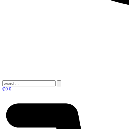
₡
0
0