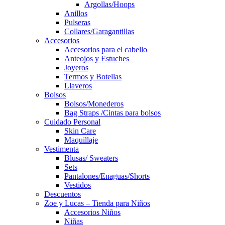
Argollas/Hoops
Anillos
Pulseras
Collares/Garagantillas
Accesorios
Accesorios para el cabello
Anteojos y Estuches
Joyeros
Termos y Botellas
Llaveros
Bolsos
Bolsos/Monederos
Bag Straps /Cintas para bolsos
Cuidado Personal
Skin Care
Maquillaje
Vestimenta
Blusas/ Sweaters
Sets
Pantalones/Enaguas/Shorts
Vestidos
Descuentos
Zoe y Lucas – Tienda para Niños
Accesorios Niños
Niñas