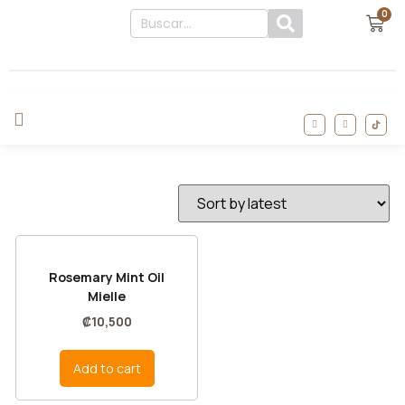
0
Rosemary Mint Oil
Mielle
₡
10,500
Add to cart