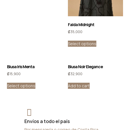
Falda Midnight
₡
35,000
Select options
Blusa Iris Menta
Blusa Noir Elegance
₡
15,900
₡
32,900
Select options
Add to cart
Envíos a todo el país
Por mensajería o correo de Costa Rica