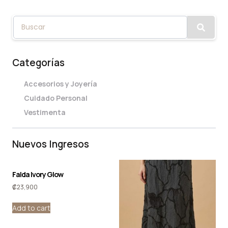
Categorías
Accesorios y Joyería
Cuidado Personal
Vestimenta
Nuevos Ingresos
Falda Ivory Glow
₡
23,900
Add to cart