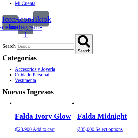
Mi Cuenta
Icon-
Icon-
Tiktok
acebook
instagram-
1
Search
Search
Categorías
Accesorios y Joyería
Cuidado Personal
Vestimenta
Nuevos Ingresos
Falda Ivory Glow
Falda Midnight
This
₡
23,900
Add to cart
₡
35,000
Select options
product