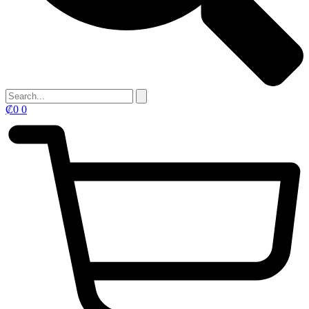
₡
0
0