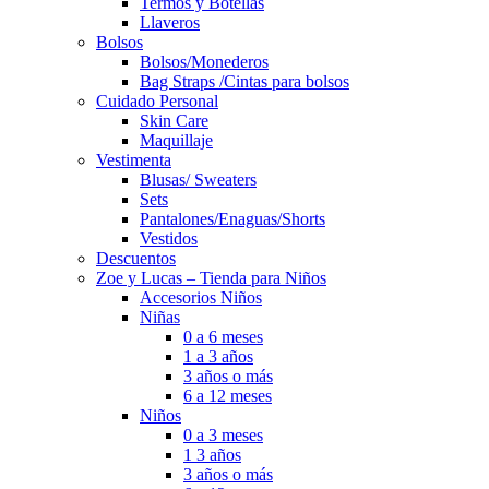
Termos y Botellas
Llaveros
Bolsos
Bolsos/Monederos
Bag Straps /Cintas para bolsos
Cuidado Personal
Skin Care
Maquillaje
Vestimenta
Blusas/ Sweaters
Sets
Pantalones/Enaguas/Shorts
Vestidos
Descuentos
Zoe y Lucas – Tienda para Niños
Accesorios Niños
Niñas
0 a 6 meses
1 a 3 años
3 años o más
6 a 12 meses
Niños
0 a 3 meses
1 3 años
3 años o más