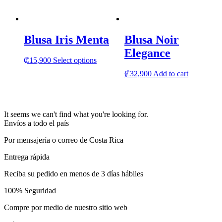
has
multipl
variants
The
Blusa Iris Menta
Blusa Noir
options
may
Elegance
be
This
₡
15,900
Select options
chosen
product
₡
32,900
Add to cart
on
has
the
multiple
product
variants.
page
The
options
It seems we can't find what you're looking for.
may
Envíos a todo el país
be
Por mensajería o correo de Costa Rica
chosen
on
Entrega rápida
the
product
Reciba su pedido en menos de 3 días hábiles
page
100% Seguridad
Compre por medio de nuestro sitio web