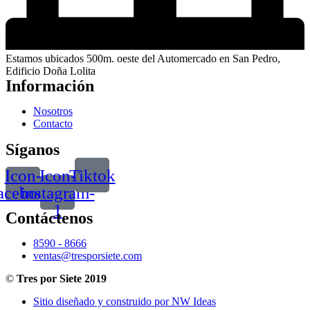
Estamos ubicados 500m. oeste del Automercado en San Pedro,
Edificio Doña Lolita
Información
Nosotros
Contacto
Síganos
Icon-
Icon-
Tiktok
acebook
instagram-
1
Contáctenos
8590 - 8666
ventas@tresporsiete.com
©
Tres por Siete 2019
Sitio diseñado y construido por NW Ideas