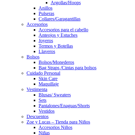
Argollas/Hoops
Anillos
Pulseras
Collares/Garagantillas
Accesorios
Accesorios para el cabello
Anteojos y Estuches
Joyeros
Termos y Botellas
Llaveros
Bolsos
Bolsos/Monederos
Bag Straps /Cintas para bolsos
Cuidado Personal
Skin Care
Maquillaje
Vestimenta
Blusas/ Sweaters
Sets
Pantalones/Enaguas/Shorts
Vestidos
Descuentos
Zoe y Lucas – Tienda para Niños
Accesorios Niños
Niñas