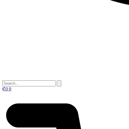
₡
0
0