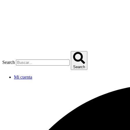
Omitir
e
ir
al
contenido
Search
Search
Mi cuenta