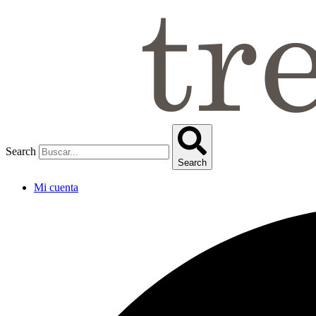
Omitir
e
ir
al
contenido
Search
Search
Mi cuenta