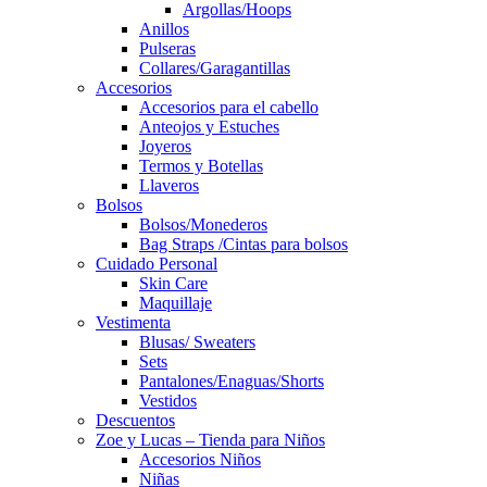
Argollas/Hoops
Anillos
Pulseras
Collares/Garagantillas
Accesorios
Accesorios para el cabello
Anteojos y Estuches
Joyeros
Termos y Botellas
Llaveros
Bolsos
Bolsos/Monederos
Bag Straps /Cintas para bolsos
Cuidado Personal
Skin Care
Maquillaje
Vestimenta
Blusas/ Sweaters
Sets
Pantalones/Enaguas/Shorts
Vestidos
Descuentos
Zoe y Lucas – Tienda para Niños
Accesorios Niños
Niñas