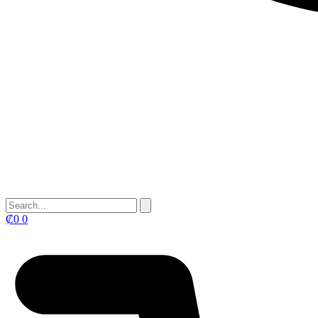
₡
0
0