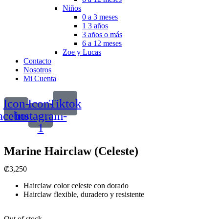
Niños
0 a 3 meses
1 3 años
3 años o más
6 a 12 meses
Zoe y Lucas
Contacto
Nosotros
Mi Cuenta
Icon-
Icon-
Tiktok
acebook
instagram-
1
Marine Hairclaw (Celeste)
₡
3,250
Hairclaw color celeste con dorado
Hairclaw flexible, duradero y resistente
Out of stock