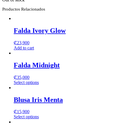
Productos Relacionados
Falda Ivory Glow
₡
23,900
Add to cart
Falda Midnight
₡
35,000
Select options
This
product
has
Blusa Iris Menta
multiple
variants.
₡
15,900
The
Select options
options
This
may
product