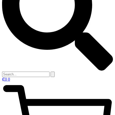
₡
0
0