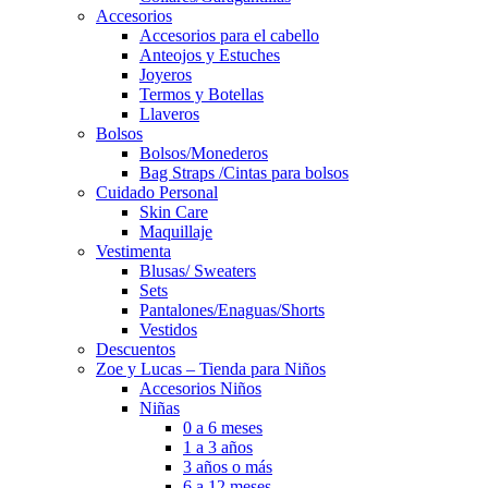
Accesorios
Accesorios para el cabello
Anteojos y Estuches
Joyeros
Termos y Botellas
Llaveros
Bolsos
Bolsos/Monederos
Bag Straps /Cintas para bolsos
Cuidado Personal
Skin Care
Maquillaje
Vestimenta
Blusas/ Sweaters
Sets
Pantalones/Enaguas/Shorts
Vestidos
Descuentos
Zoe y Lucas – Tienda para Niños
Accesorios Niños
Niñas
0 a 6 meses
1 a 3 años
3 años o más
6 a 12 meses