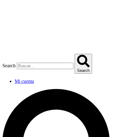
Omitir
e
ir
al
contenido
Search
Search
Mi cuenta