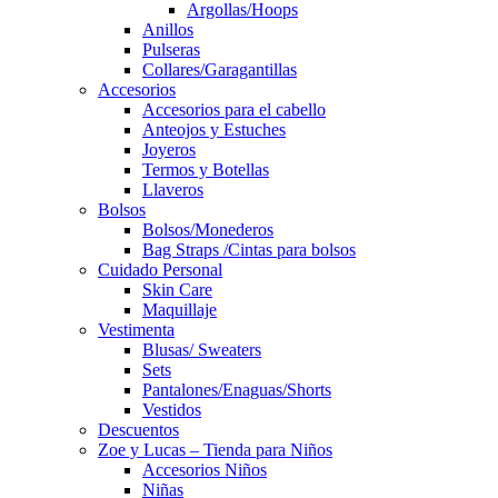
Argollas/Hoops
Anillos
Pulseras
Collares/Garagantillas
Accesorios
Accesorios para el cabello
Anteojos y Estuches
Joyeros
Termos y Botellas
Llaveros
Bolsos
Bolsos/Monederos
Bag Straps /Cintas para bolsos
Cuidado Personal
Skin Care
Maquillaje
Vestimenta
Blusas/ Sweaters
Sets
Pantalones/Enaguas/Shorts
Vestidos
Descuentos
Zoe y Lucas – Tienda para Niños
Accesorios Niños
Niñas