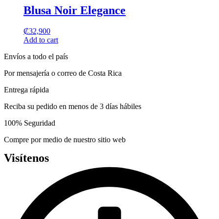
be
has
Blusa Noir Elegance
chosen
multiple
on
variants.
the
₡
32,900
The
product
Add to cart
options
page
may
Envíos a todo el país
be
chosen
Por mensajería o correo de Costa Rica
on
the
Entrega rápida
product
page
Reciba su pedido en menos de 3 días hábiles
100% Seguridad
Compre por medio de nuestro sitio web
Visítenos