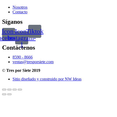
Nosotros
Contacto
Síganos
Icon-
Icon-
Tiktok
acebook
instagram-
1
Contáctenos
8590 - 8666
ventas@tresporsiete.com
©
Tres por Siete 2019
Sitio diseñado y construido por NW Ideas