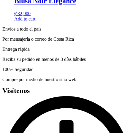
Blusa Noir Elegance
chosen
multiple
on
variants.
the
₡
32,900
The
product
Add to cart
options
page
may
Envíos a todo el país
be
chosen
Por mensajería o correo de Costa Rica
on
the
Entrega rápida
product
page
Reciba su pedido en menos de 3 días hábiles
100% Seguridad
Compre por medio de nuestro sitio web
Visítenos