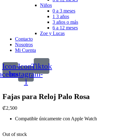
Niños
0 a 3 meses
1 3 años
3 años o más
6 a 12 meses
Zoe y Lucas
Contacto
Nosotros
Mi Cuenta
Icon-
Icon-
Tiktok
acebook
instagram-
1
Fajas para Reloj Palo Rosa
₡
2,500
Compatible únicamente con Apple Watch
Out of stock