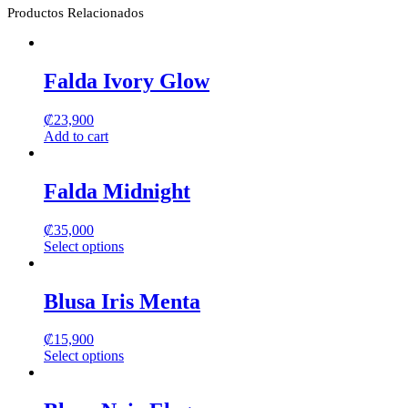
Productos Relacionados
Falda Ivory Glow
₡
23,900
Add to cart
Falda Midnight
₡
35,000
Select options
This
product
has
Blusa Iris Menta
multiple
variants.
₡
15,900
The
Select options
options
This
may
product
be
has