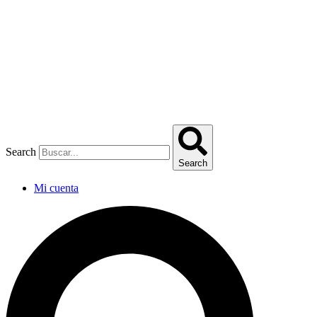
Omitir
e
ir
al
contenido
Search
Search
Mi cuenta