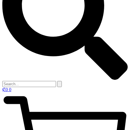
₡
0
0