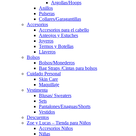
Argollas/Hoops
Anillos
Pulseras
Collares/Garagantillas
Accesorios
Accesorios para el cabello
Anteojos y Estuches
Joyeros
Termos y Botellas
Llaveros
Bolsos
Bolsos/Monederos
Bag Straps /Cintas para bolsos
Cuidado Personal
Skin Care
Maquillaje
Vestimenta
Blusas/ Sweaters
Sets
Pantalones/Enaguas/Shorts
Vestidos
Descuentos
Zoe y Lucas – Tienda para Niños
Accesorios Niños
Niñas