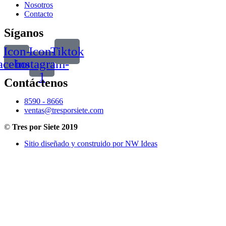
Nosotros
Contacto
Síganos
Icon-
Icon-
Tiktok
acebook
instagram-
1
Contáctenos
8590 - 8666
ventas@tresporsiete.com
©
Tres por Siete 2019
Sitio diseñado y construido por NW Ideas