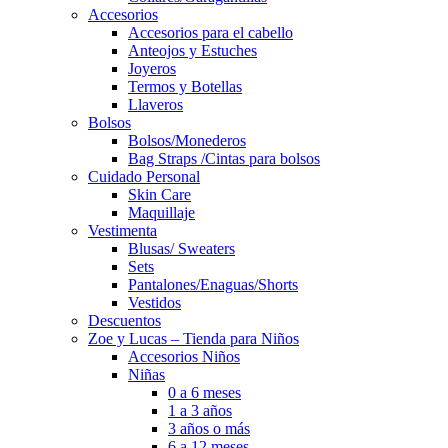
Accesorios
Accesorios para el cabello
Anteojos y Estuches
Joyeros
Termos y Botellas
Llaveros
Bolsos
Bolsos/Monederos
Bag Straps /Cintas para bolsos
Cuidado Personal
Skin Care
Maquillaje
Vestimenta
Blusas/ Sweaters
Sets
Pantalones/Enaguas/Shorts
Vestidos
Descuentos
Zoe y Lucas – Tienda para Niños
Accesorios Niños
Niñas
0 a 6 meses
1 a 3 años
3 años o más
6 a 12 meses