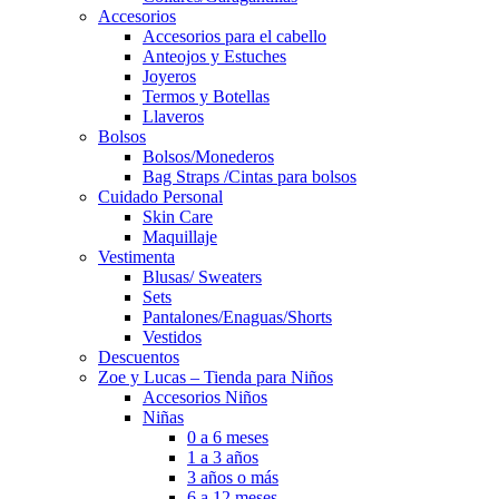
Accesorios
Accesorios para el cabello
Anteojos y Estuches
Joyeros
Termos y Botellas
Llaveros
Bolsos
Bolsos/Monederos
Bag Straps /Cintas para bolsos
Cuidado Personal
Skin Care
Maquillaje
Vestimenta
Blusas/ Sweaters
Sets
Pantalones/Enaguas/Shorts
Vestidos
Descuentos
Zoe y Lucas – Tienda para Niños
Accesorios Niños
Niñas
0 a 6 meses
1 a 3 años
3 años o más
6 a 12 meses