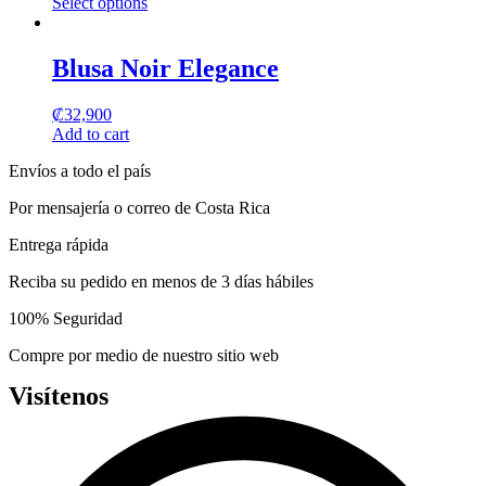
Select options
options
This
may
product
be
has
Blusa Noir Elegance
chosen
multiple
on
variants.
the
₡
32,900
The
product
Add to cart
options
page
may
Envíos a todo el país
be
chosen
Por mensajería o correo de Costa Rica
on
the
Entrega rápida
product
page
Reciba su pedido en menos de 3 días hábiles
100% Seguridad
Compre por medio de nuestro sitio web
Visítenos