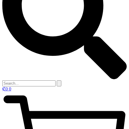
₡
0
0