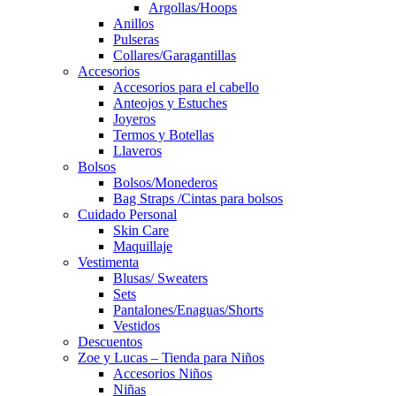
Argollas/Hoops
Anillos
Pulseras
Collares/Garagantillas
Accesorios
Accesorios para el cabello
Anteojos y Estuches
Joyeros
Termos y Botellas
Llaveros
Bolsos
Bolsos/Monederos
Bag Straps /Cintas para bolsos
Cuidado Personal
Skin Care
Maquillaje
Vestimenta
Blusas/ Sweaters
Sets
Pantalones/Enaguas/Shorts
Vestidos
Descuentos
Zoe y Lucas – Tienda para Niños
Accesorios Niños
Niñas