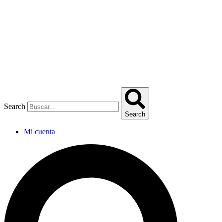
Omitir
e
ir
al
contenido
Search
Search
Mi cuenta