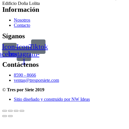
Edificio Doña Lolita
Información
Nosotros
Contacto
Síganos
Icon-
Icon-
Tiktok
acebook
instagram-
1
Contáctenos
8590 - 8666
ventas@tresporsiete.com
©
Tres por Siete 2019
Sitio diseñado y construido por NW Ideas