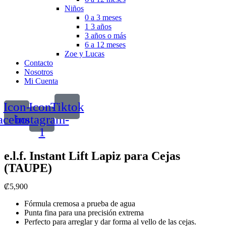
Niños
0 a 3 meses
1 3 años
3 años o más
6 a 12 meses
Zoe y Lucas
Contacto
Nosotros
Mi Cuenta
Icon-
Icon-
Tiktok
acebook
instagram-
1
e.l.f. Instant Lift Lapiz para Cejas
(TAUPE)
₡
5,900
Fórmula cremosa a prueba de agua
Punta fina para una precisión extrema
Perfecto para arreglar y dar forma al vello de las cejas.