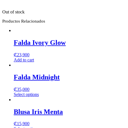
Out of stock
Productos Relacionados
Falda Ivory Glow
₡
23,900
Add to cart
Falda Midnight
₡
35,000
Select options
This
product
has
Blusa Iris Menta
multiple
variants.
₡
15,900
The