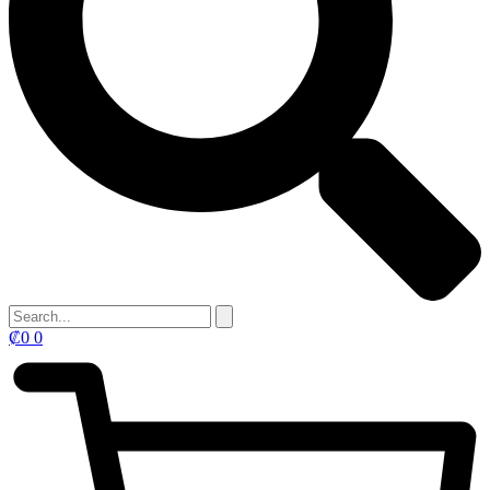
₡
0
0