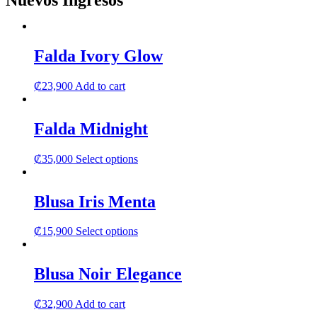
Nuevos Ingresos
Falda Ivory Glow
₡
23,900
Add to cart
Falda Midnight
This
₡
35,000
Select options
product
has
multiple
Blusa Iris Menta
variants.
The
This
₡
15,900
Select options
options
product
may
has
be
multiple
Blusa Noir Elegance
chosen
variants.
on
The
the
₡
32,900
Add to cart
options
product