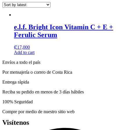
may
page
be
chosen
on
the
e.l.f. Bright Icon Vitamin C + E +
product
page
Ferulic Serum
₡
17,000
Add to cart
Envíos a todo el país
Por mensajería o correo de Costa Rica
Entrega rápida
Reciba su pedido en menos de 3 días hábiles
100% Seguridad
Compre por medio de nuestro sitio web
Visítenos