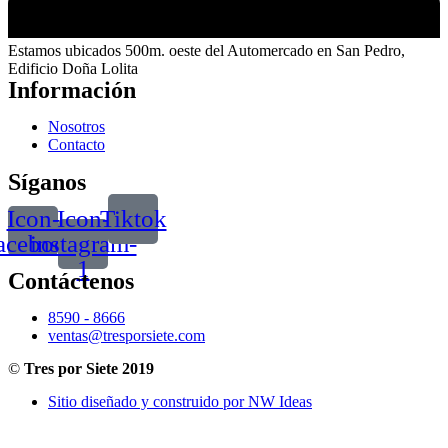
Estamos ubicados 500m. oeste del Automercado en San Pedro,
Edificio Doña Lolita
Información
Nosotros
Contacto
Síganos
Icon-
Icon-
Tiktok
acebook
instagram-
1
Contáctenos
8590 - 8666
ventas@tresporsiete.com
©
Tres por Siete 2019
Sitio diseñado y construido por NW Ideas