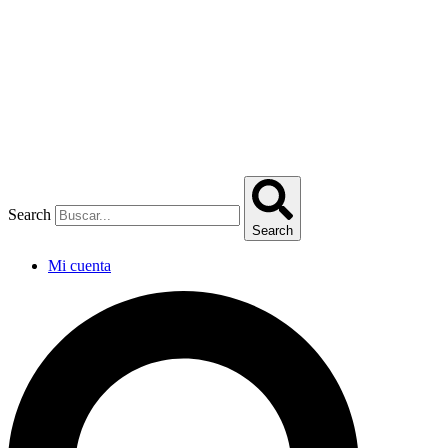
Omitir
e
ir
al
contenido
Search
Search
Mi cuenta