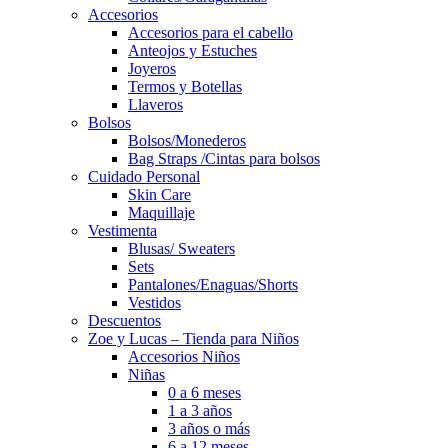
Accesorios
Accesorios para el cabello
Anteojos y Estuches
Joyeros
Termos y Botellas
Llaveros
Bolsos
Bolsos/Monederos
Bag Straps /Cintas para bolsos
Cuidado Personal
Skin Care
Maquillaje
Vestimenta
Blusas/ Sweaters
Sets
Pantalones/Enaguas/Shorts
Vestidos
Descuentos
Zoe y Lucas – Tienda para Niños
Accesorios Niños
Niñas
0 a 6 meses
1 a 3 años
3 años o más
6 a 12 meses