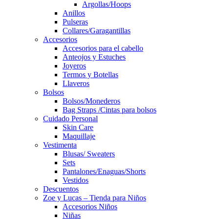
Argollas/Hoops
Anillos
Pulseras
Collares/Garagantillas
Accesorios
Accesorios para el cabello
Anteojos y Estuches
Joyeros
Termos y Botellas
Llaveros
Bolsos
Bolsos/Monederos
Bag Straps /Cintas para bolsos
Cuidado Personal
Skin Care
Maquillaje
Vestimenta
Blusas/ Sweaters
Sets
Pantalones/Enaguas/Shorts
Vestidos
Descuentos
Zoe y Lucas – Tienda para Niños
Accesorios Niños
Niñas