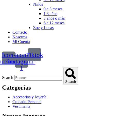
Niños
0 a 3 meses
1 3 años
3 años o más
6 a 12 meses
Zoe y Lucas
Contacto
Nosotros
Mi Cuenta
Icon-
Icon-
Tiktok
acebook
instagram-
1
Search
Search
Categorías
Accesorios y Joyería
Cuidado Personal
Vestimenta