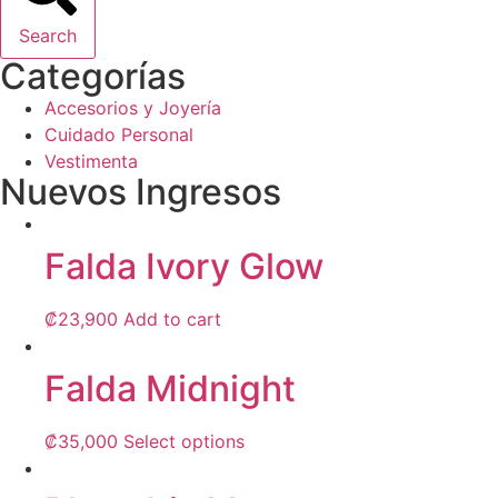
Search
Categorías
Accesorios y Joyería
Cuidado Personal
Vestimenta
Nuevos Ingresos
Falda Ivory Glow
₡
23,900
Add to cart
Falda Midnight
This
₡
35,000
Select options
product
has