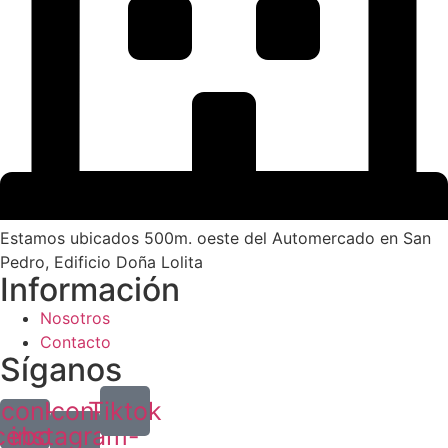
Estamos ubicados 500m. oeste del Automercado en San
Pedro, Edificio Doña Lolita
Información
Nosotros
Contacto
Síganos
Icon-
Icon-
Tiktok
cebook
instagram-