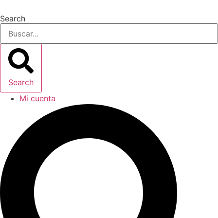
Omitir
e
Search
ir
al
contenido
Search
Mi cuenta