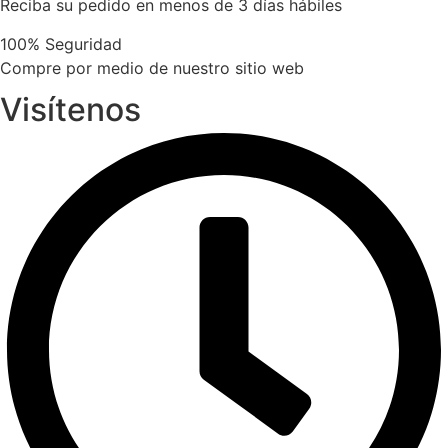
Reciba su pedido en menos de 3 días hábiles
variants.
The
100% Seguridad
options
Compre por medio de nuestro sitio web
may
Visítenos
be
chosen
on
the
product
page