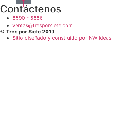
1
Contáctenos
8590 - 8666
ventas@tresporsiete.com
©
Tres por Siete 2019
Sitio diseñado y construido por NW Ideas