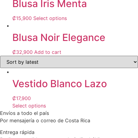
Blusa Iris Menta
multiple
variants.
This
₡
15,900
Select options
The
product
options
has
Blusa Noir Elegance
may
multiple
be
variants.
chosen
₡
32,900
Add to cart
The
on
options
the
may
product
be
page
Vestido Blanco Lazo
chosen
on
₡
17,900
the
Select options
product
This
Envíos a todo el país
page
product
Por mensajería o correo de Costa Rica
has
Entrega rápida
multiple