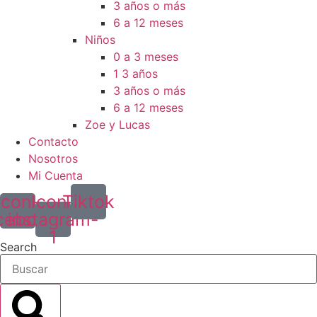
3 años o más
6 a 12 meses
Niños
0 a 3 meses
1 3 años
3 años o más
6 a 12 meses
Zoe y Lucas
Contacto
Nosotros
Mi Cuenta
Icon-
Icon-
Tiktok
cebook
instagram-
1
Search