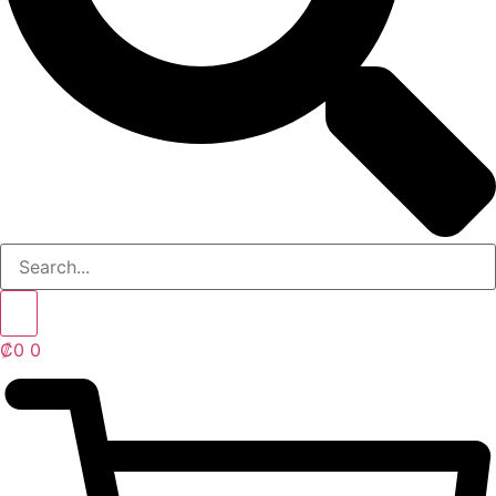
₡
0
0