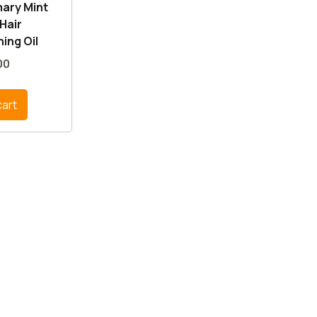
mary Mint
Hair
ing Oil
00
cart