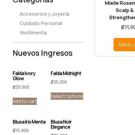
Mielle Rose
Scalp & 
Accesorios y Joyería
Strengthen
Cuidado Personal
₡
11,0
Vestimenta
Add to 
Nuevos Ingresos
Falda Ivory
Falda Midnight
Glow
₡
35,000
₡
23,900
Select options
Add to cart
Blusa Iris Menta
Blusa Noir
Elegance
₡
15,900