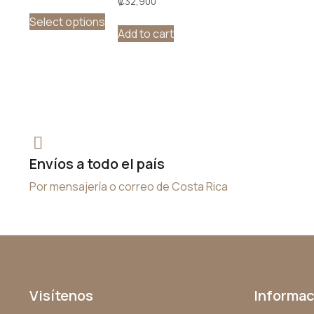
₡
32,900
Select options
Add to cart
Envíos a todo el país
Por mensajería o correo de Costa Rica
Visítenos
Informac