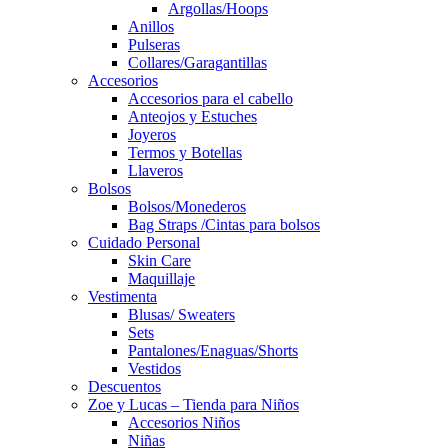
Argollas/Hoops
Anillos
Pulseras
Collares/Garagantillas
Accesorios
Accesorios para el cabello
Anteojos y Estuches
Joyeros
Termos y Botellas
Llaveros
Bolsos
Bolsos/Monederos
Bag Straps /Cintas para bolsos
Cuidado Personal
Skin Care
Maquillaje
Vestimenta
Blusas/ Sweaters
Sets
Pantalones/Enaguas/Shorts
Vestidos
Descuentos
Zoe y Lucas – Tienda para Niños
Accesorios Niños
Niñas