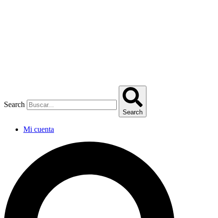
Omitir
e
ir
al
contenido
Search
Search
Mi cuenta