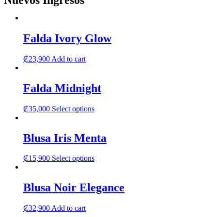
Nuevos Ingresos
Falda Ivory Glow
₡
23,900
Add to cart
Falda Midnight
This
₡
35,000
Select options
product
has
multiple
Blusa Iris Menta
variants.
The
This
₡
15,900
Select options
options
product
may
has
be
multiple
Blusa Noir Elegance
chosen
variants.
on
The
the
₡
32,900
Add to cart
options
product