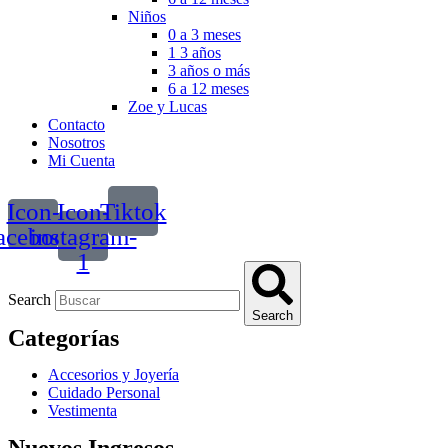
Niños
0 a 3 meses
1 3 años
3 años o más
6 a 12 meses
Zoe y Lucas
Contacto
Nosotros
Mi Cuenta
Icon-
Icon-
Tiktok
acebook
instagram-
1
Search
Search
Categorías
Accesorios y Joyería
Cuidado Personal
Vestimenta