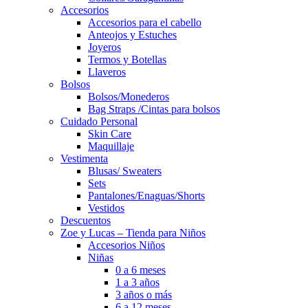
Accesorios
Accesorios para el cabello
Anteojos y Estuches
Joyeros
Termos y Botellas
Llaveros
Bolsos
Bolsos/Monederos
Bag Straps /Cintas para bolsos
Cuidado Personal
Skin Care
Maquillaje
Vestimenta
Blusas/ Sweaters
Sets
Pantalones/Enaguas/Shorts
Vestidos
Descuentos
Zoe y Lucas – Tienda para Niños
Accesorios Niños
Niñas
0 a 6 meses
1 a 3 años
3 años o más
6 a 12 meses