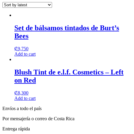
may
page
be
chosen
on
the
Set de bálsamos tintados de Burt’s
product
page
Bees
₡
9,750
Add to cart
Blush Tint de e.l.f. Cosmetics – Left
on Red
₡
8,300
Add to cart
Envíos a todo el país
Por mensajería o correo de Costa Rica
Entrega rápida