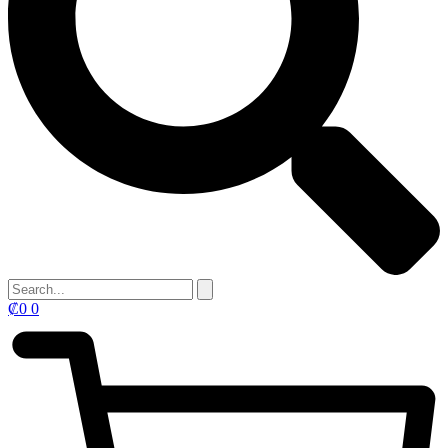
₡
0
0