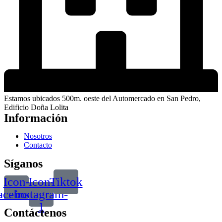
Estamos ubicados 500m. oeste del Automercado en San Pedro,
Edificio Doña Lolita
Información
Nosotros
Contacto
Síganos
Icon-
Icon-
Tiktok
acebook
instagram-
1
Contáctenos