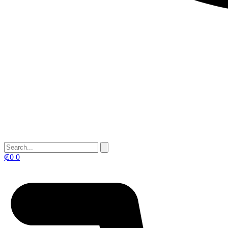
₡
0
0