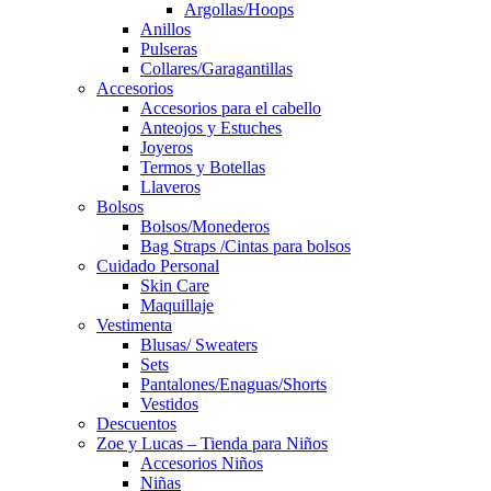
Argollas/Hoops
Anillos
Pulseras
Collares/Garagantillas
Accesorios
Accesorios para el cabello
Anteojos y Estuches
Joyeros
Termos y Botellas
Llaveros
Bolsos
Bolsos/Monederos
Bag Straps /Cintas para bolsos
Cuidado Personal
Skin Care
Maquillaje
Vestimenta
Blusas/ Sweaters
Sets
Pantalones/Enaguas/Shorts
Vestidos
Descuentos
Zoe y Lucas – Tienda para Niños
Accesorios Niños
Niñas