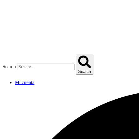
Omitir
e
ir
al
contenido
Search
Search
Mi cuenta