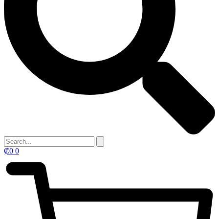
₡
0
0