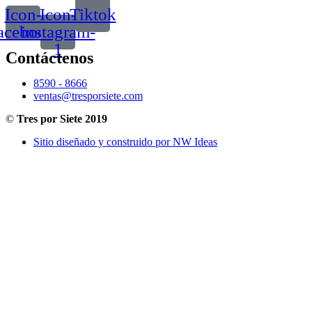
Icon-
Icon-
Tiktok
acebook
instagram-
1
Contáctenos
8590 - 8666
ventas@tresporsiete.com
©
Tres por Siete 2019
Sitio diseñado y construido por NW Ideas