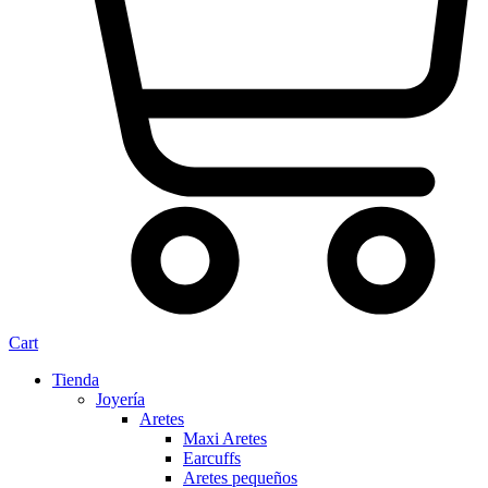
Cart
Tienda
Joyería
Aretes
Maxi Aretes
Earcuffs
Aretes pequeños