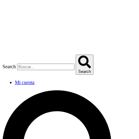
Omitir
e
ir
al
contenido
Search
Search
Mi cuenta