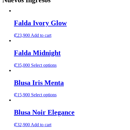
Nuevos Ingresos
Falda Ivory Glow
₡
23,900
Add to cart
Falda Midnight
This
₡
35,000
Select options
product
has
multiple
Blusa Iris Menta
variants.
The
This
₡
15,900
Select options
options
product
may
has
be
multiple
Blusa Noir Elegance
chosen
variants.
on
The
the
₡
32,900
Add to cart
options
product