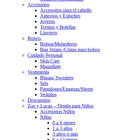
Accesorios
Accesorios para el cabello
Anteojos y Estuches
Joyeros
Termos y Botellas
Llaveros
Bolsos
Bolsos/Monederos
Bag Straps /Cintas para bolsos
Cuidado Personal
Skin Care
Maquillaje
Vestimenta
Blusas/ Sweaters
Sets
Pantalones/Enaguas/Shorts
Vestidos
Descuentos
Zoe y Lucas – Tienda para Niños
Accesorios Niños
Niñas
0 a 6 meses
1 a 3 años
3 años o más
6 a 12 meses