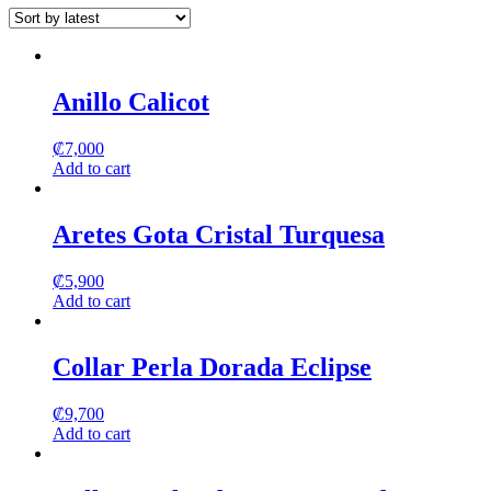
may
page
be
chosen
on
the
Anillo Calicot
product
page
₡
7,000
Add to cart
Aretes Gota Cristal Turquesa
₡
5,900
Add to cart
Collar Perla Dorada Eclipse
₡
9,700
Add to cart