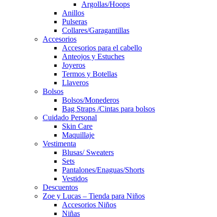
Argollas/Hoops
Anillos
Pulseras
Collares/Garagantillas
Accesorios
Accesorios para el cabello
Anteojos y Estuches
Joyeros
Termos y Botellas
Llaveros
Bolsos
Bolsos/Monederos
Bag Straps /Cintas para bolsos
Cuidado Personal
Skin Care
Maquillaje
Vestimenta
Blusas/ Sweaters
Sets
Pantalones/Enaguas/Shorts
Vestidos
Descuentos
Zoe y Lucas – Tienda para Niños
Accesorios Niños
Niñas