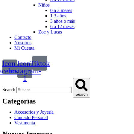
Niños
0 a 3 meses
1 3 años
3 años o más
6 a 12 meses
Zoe y Lucas
Contacto
Nosotros
Mi Cuenta
Icon-
Icon-
Tiktok
acebook
instagram-
1
Search
Search
Categorías
Accesorios y Joyería
Cuidado Personal
Vestimenta